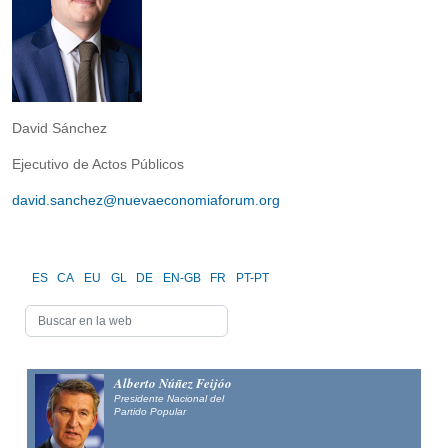
David Sánchez
Ejecutivo de Actos Públicos
david.sanchez@nuevaeconomiaforum.org
ES
CA
EU
GL
DE
EN-GB
FR
PT-PT
Alberto Núñez Feijóo
Presidente Nacional del
Partido Popular