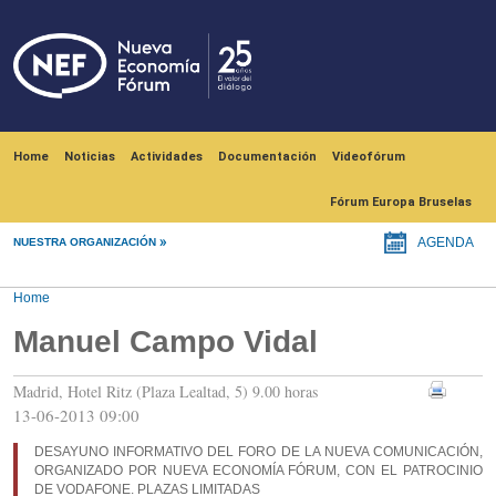
Skip to main content
Navegación principal
Home
Noticias
Actividades
Documentación
Videofórum
Fórum Europa Bruselas
NUESTRA ORGANIZACIÓN
AGENDA
Home
Manuel Campo Vidal
Madrid, Hotel Ritz (Plaza Lealtad, 5) 9.00 horas
13-06-2013 09:00
DESAYUNO INFORMATIVO DEL FORO DE LA NUEVA COMUNICACIÓN,
ORGANIZADO POR NUEVA ECONOMÍA FÓRUM, CON EL PATROCINIO
DE VODAFONE. PLAZAS LIMITADAS