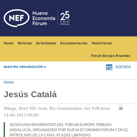
Skip to main content
Navegación principal
Home
Noticias
Actividades
Documentación
Videofórum
Fórum Europa Bruselas
NUESTRA ORGANIZACIÓN
AGENDA
Home
Jesús Catalá
Málaga, Hotel NH (Avda. Rio Guadalmedina, s/n) 9:00 horas
14-06-2013 09:00
DESAYUNO-INFORMATIVO DEL FÓRUM EUROPA TRIBUNA
ANDALUCÍA, ORGANIZADO POR NUEVA ECONOMÍA FÓRUM CON EL
PATROCINIO DE LA CAIXA. PLAZAS LIMITADAS