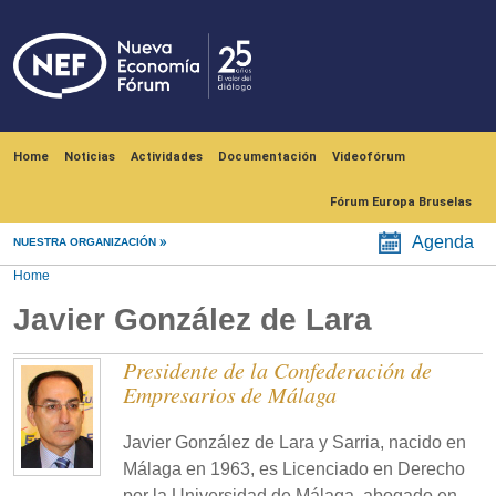
Skip to main content
Navegación principal
Home
Noticias
Actividades
Documentación
Videofórum
Fórum Europa Bruselas
Agenda
NUESTRA ORGANIZACIÓN
Home
Javier González de Lara
Presidente de la Confederación de
Empresarios de Málaga
Javier González de Lara y Sarria, nacido en
Málaga en 1963, es Licenciado en Derecho
por la Universidad de Málaga, abogado en