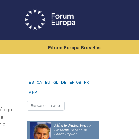
Fórum Europa Bruselas
ES
CA
EU
GL
DE
EN-GB
FR
PT-PT
tólogo
de
cia
Alberto Núñez Feijóo
Presidente Nacional del
Partido Popular