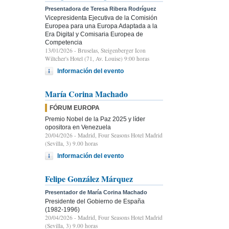
Presentadora de Teresa Ribera Rodríguez
Vicepresidenta Ejecutiva de la Comisión
Europea para una Europa Adaptada a la
Era Digital y Comisaria Europea de
Competencia
13/01/2026
- Bruselas, Steigenberger Icon
Wiltcher's Hotel (71, Av. Louise) 9:00 horas
Información del evento
María Corina Machado
FÓRUM EUROPA
Premio Nobel de la Paz 2025 y líder
opositora en Venezuela
20/04/2026
- Madrid, Four Seasons Hotel Madrid
(Sevilla, 3) 9.00 horas
Información del evento
Felipe González Márquez
Presentador de María Corina Machado
Presidente del Gobierno de España
(1982-1996)
20/04/2026
- Madrid, Four Seasons Hotel Madrid
(Sevilla, 3) 9.00 horas