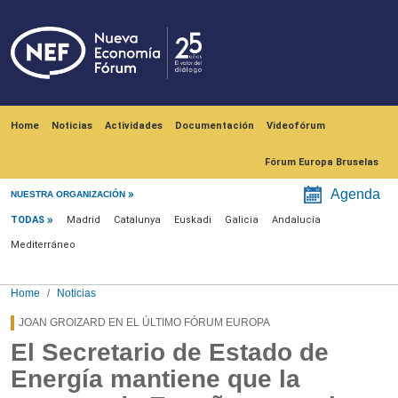
Skip to main content
Navegación principal
Home
Noticias
Actividades
Documentación
Videofórum
Fórum Europa Bruselas
Menú noticias
Agenda
NUESTRA ORGANIZACIÓN
TODAS
Madrid
Catalunya
Euskadi
Galicia
Andalucía
Mediterráneo
Home
Noticias
JOAN GROIZARD EN EL ÚLTIMO FÓRUM EUROPA
El Secretario de Estado de
Energía mantiene que la