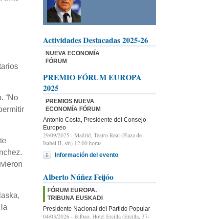
Actividades Destacadas 2025-26
NUEVA ECONOMÍA
FÓRUM
tarios
PREMIO FÓRUM EUROPA
2025
. “No
PREMIOS NUEVA
ermitir
ECONOMÍA FÓRUM
Antonio Costa, Presidente del Consejo
Europeo
29/09/2025
- Madrid, Teatro Real (Plaza de
te
Isabel II, s/n) 12:00 horas
ánchez.
Información del evento
uvieron
Alberto Núñez Feijóo
FÓRUM EUROPA.
laska,
TRIBUNA EUSKADI
 la
Presidente Nacional del Partido Popular
04/03/2026
- Bilbao, Hotel Ercilla (Ercilla, 37-