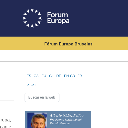
Fórum Europa Bruselas
ES
CA
EU
GL
DE
EN-GB
FR
PT-PT
Alberto Núñez Feijóo
uropa,
Presidente Nacional del
Partido Popular
a ante