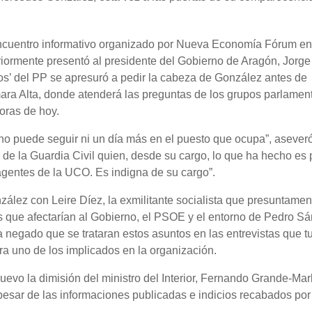
encuentro informativo organizado por Nueva Economía Fórum en
iormente presentó al presidente del Gobierno de Aragón, Jorge
os’ del PP se apresuró a pedir la cabeza de González antes de
ara Alta, donde atenderá las preguntas de los grupos parlamen
horas de hoy.
o puede seguir ni un día más en el puesto que ocupa”, aseveró
 de la Guardia Civil quien, desde su cargo, lo que ha hecho es p
agentes de la UCO. Es indigna de su cargo”.
zález con Leire Díez, la exmilitante socialista que presuntamen
s que afectarían al Gobierno, el PSOE y el entorno de Pedro S
ha negado que se trataran estos asuntos en las entrevistas que t
ra uno de los implicados en la organización.
uevo la dimisión del ministro del Interior, Fernando Grande-Mar
esar de las informaciones publicadas e indicios recabados por