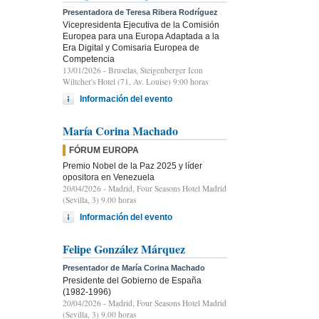
Presentadora de Teresa Ribera Rodríguez
Vicepresidenta Ejecutiva de la Comisión
Europea para una Europa Adaptada a la
Era Digital y Comisaria Europea de
Competencia
13/01/2026
- Bruselas, Steigenberger Icon
Wiltcher's Hotel (71, Av. Louise) 9:00 horas
Información del evento
María Corina Machado
FÓRUM EUROPA
Premio Nobel de la Paz 2025 y líder
opositora en Venezuela
20/04/2026
- Madrid, Four Seasons Hotel Madrid
(Sevilla, 3) 9.00 horas
Información del evento
Felipe González Márquez
Presentador de María Corina Machado
Presidente del Gobierno de España
(1982-1996)
20/04/2026
- Madrid, Four Seasons Hotel Madrid
(Sevilla, 3) 9.00 horas