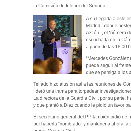
la Comisión de Interior del Senado.
A su llegada a este 
Madrid –donde poster
Azcón–, el ‘número d
escucharla en la Cám
a partir de las 18.00 
“Mercedes González n
puede seguir al frente
que se persiga a los 
Tellado hizo alusión así a las reuniones de Gon
lideró una trama para torpedear investigacione
La directora de la Guardia Civil, por su parte, 
y que plantó a Díez cuando le pidió un favor pa
El secretario general del PP también pidió de n
por haberla “nombrado” y mantenerla ahora, a p
propia Guardia Civil.