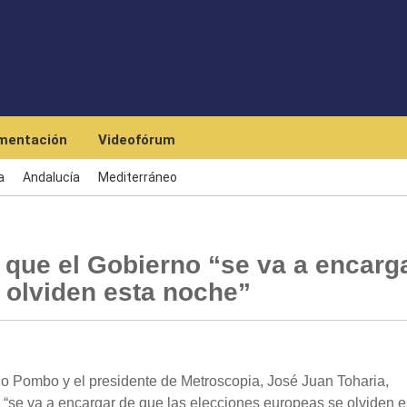
Skip to main content
mentación
Videofórum
a
Andalucía
Mediterráneo
n que el Gobierno “se va a encarg
 olviden esta noche”
lo Pombo y el presidente de Metroscopia, José Juan Toharia,
“se va a encargar de que las elecciones europeas se olviden e