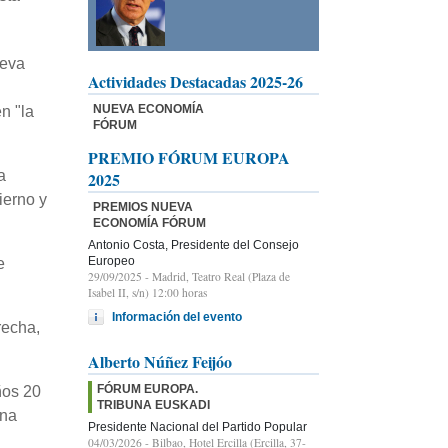
ueva
Actividades Destacadas 2025-26
NUEVA ECONOMÍA
n "la
FÓRUM
PREMIO FÓRUM EUROPA
a
2025
ierno y
PREMIOS NUEVA
ECONOMÍA FÓRUM
Antonio Costa, Presidente del Consejo
Europeo
e
29/09/2025
- Madrid, Teatro Real (Plaza de
Isabel II, s/n) 12:00 horas
Información del evento
recha,
Alberto Núñez Feijóo
FÓRUM EUROPA.
ños 20
TRIBUNA EUSKADI
una
Presidente Nacional del Partido Popular
04/03/2026
- Bilbao, Hotel Ercilla (Ercilla, 37-