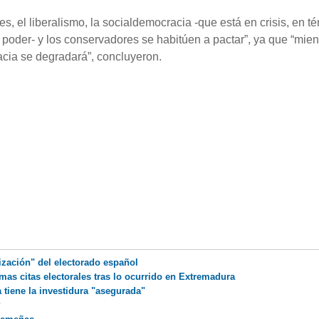
es, el liberalismo, la socialdemocracia -que está en crisis, en t
 poder- y los conservadores se habitúen a pactar”, ya que “mien
acia se degradará”, concluyeron.
ización" del electorado español
mas citas electorales tras lo ocurrido en Extremadura
a tiene la investidura "asegurada"
P