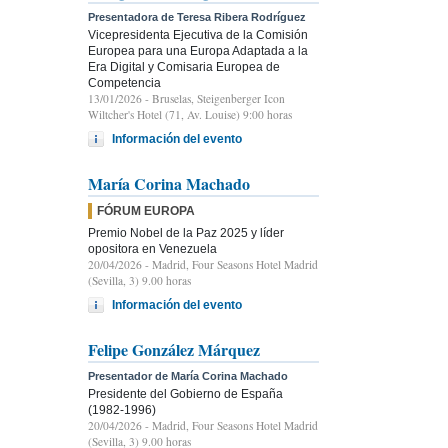
Presentadora de Teresa Ribera Rodríguez
Vicepresidenta Ejecutiva de la Comisión
Europea para una Europa Adaptada a la
Era Digital y Comisaria Europea de
Competencia
13/01/2026
- Bruselas, Steigenberger Icon
Wiltcher's Hotel (71, Av. Louise) 9:00 horas
Información del evento
María Corina Machado
FÓRUM EUROPA
Premio Nobel de la Paz 2025 y líder
opositora en Venezuela
20/04/2026
- Madrid, Four Seasons Hotel Madrid
(Sevilla, 3) 9.00 horas
Información del evento
Felipe González Márquez
Presentador de María Corina Machado
Presidente del Gobierno de España
(1982-1996)
20/04/2026
- Madrid, Four Seasons Hotel Madrid
(Sevilla, 3) 9.00 horas