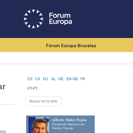
Fórum Europa Bruselas
ES
CA
EU
GL
DE
EN-GB
FR
ar
PT-PT
Alberto Núñez Feijóo
Presidente Nacional del
Partido Popular
sta