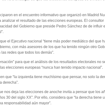
iciparon en el encuentro informativo que organizó en Madrid N
nalizar el resultado de las elecciones europeas. El consultor
apacidad del Gobierno que preside Pedro Sánchez de de influir e
l”.
 que el Ejecutivo nacional “tiene más poder mediático del que h
bierno, con más asesores de los que ha tenido ningún otro Gob
 las redes que todos los demás”.
rsación” para que el análisis de los resultados electorales no s
las elecciones europeas “nunca han tenido impacto nacional”.
 en que “la izquierda tiene muchísimo que pensar, no solo la de
a derecha”.
ue nos deja las elecciones de anoche invita a pensar que los a
ños 30 del siglo XX”. Por ello, considera que “la derecha tiene 
una responsabilidad aún mayor”.