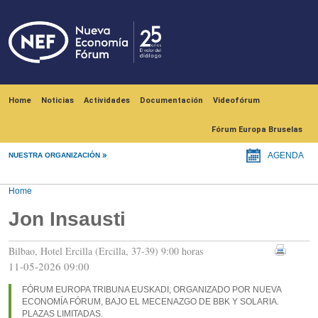
Skip to main content
Navegación principal
Home
Noticias
Actividades
Documentación
Videofórum
Fórum Europa Bruselas
NUESTRA ORGANIZACIÓN
AGENDA
Home
Jon Insausti
Bilbao, Hotel Ercilla (Ercilla, 37-39) 9:00 horas
11-05-2026 09:00
FÓRUM EUROPA TRIBUNA EUSKADI, ORGANIZADO POR NUEVA
ECONOMÍA FÓRUM, BAJO EL MECENAZGO DE BBK Y SOLARIA.
PLAZAS LIMITADAS.