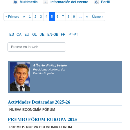
Multimedia
Información del evento
Perfil
Pagination
First page
Previous page
Next page
Last page
« Primero
‹‹
1
2
3
4
5
6
7
8
9
…
››
Último »
ES
CA
EU
GL
DE
EN-GB
FR
PT-PT
Alberto Núñez Feijóo
Presidente Nacional del
Partido Popular
Actividades Destacadas 2025-26
NUEVA ECONOMÍA FÓRUM
PREMIO FÓRUM EUROPA 2025
PREMIOS NUEVA ECONOMÍA FÓRUM