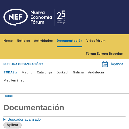
Skip to main content
Navegación principal
Home
Noticias
Actividades
Documentación
Videofórum
Fórum Europa Bruselas
Menu documentación
Agenda
NUESTRA ORGANIZACIÓN
TODAS
Madrid
Catalunya
Euskadi
Galicia
Andalucia
Mediterráneo
Home
Documentación
Buscador avanzado
Aplicar