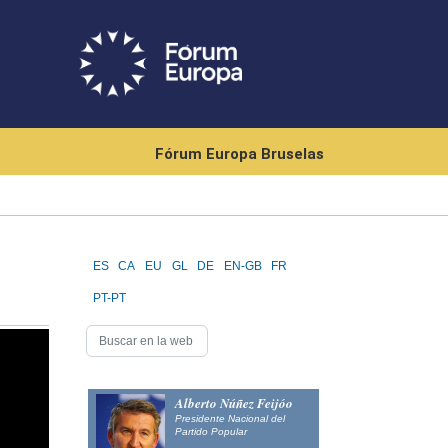
Fórum Europa Bruselas
ES
CA
EU
GL
DE
EN-GB
FR
PT-PT
Alberto Núñez Feijóo
Presidente Nacional del
Partido Popular