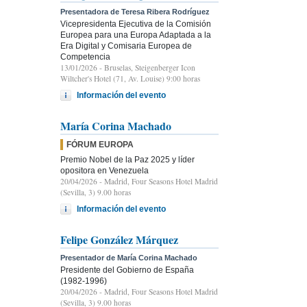
Presentadora de Teresa Ribera Rodríguez
Vicepresidenta Ejecutiva de la Comisión
Europea para una Europa Adaptada a la
Era Digital y Comisaria Europea de
Competencia
13/01/2026
- Bruselas, Steigenberger Icon
Wiltcher's Hotel (71, Av. Louise) 9:00 horas
Información del evento
María Corina Machado
FÓRUM EUROPA
Premio Nobel de la Paz 2025 y líder
opositora en Venezuela
20/04/2026
- Madrid, Four Seasons Hotel Madrid
(Sevilla, 3) 9.00 horas
Información del evento
Felipe González Márquez
Presentador de María Corina Machado
Presidente del Gobierno de España
(1982-1996)
20/04/2026
- Madrid, Four Seasons Hotel Madrid
(Sevilla, 3) 9.00 horas