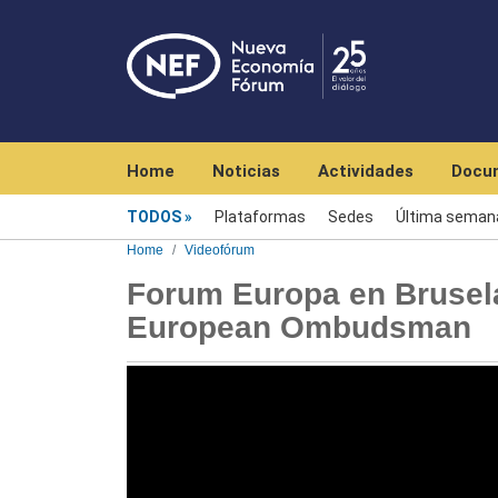
Navegación principal
Home
Noticias
Actividades
Docu
Videofórum
TODOS
Plataformas
Sedes
Última seman
Home
Videofórum
Forum Europa en Brusela
European Ombudsman