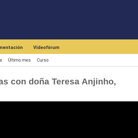
Skip to main content
mentación
Videofórum
a
Último mes
Curso
s con doña Teresa Anjinho,