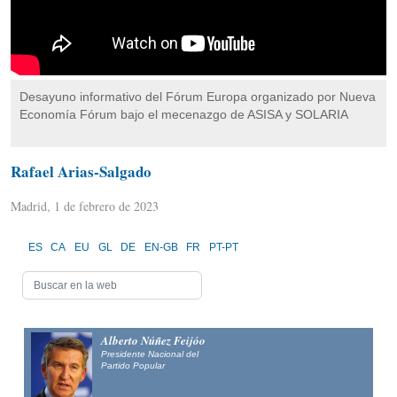
Desayuno informativo del Fórum Europa organizado por Nueva
Economía Fórum bajo el mecenazgo de ASISA y SOLARIA
Rafael Arias-Salgado
Madrid, 1 de febrero de 2023
ES
CA
EU
GL
DE
EN-GB
FR
PT-PT
Alberto Núñez Feijóo
Presidente Nacional del
Partido Popular