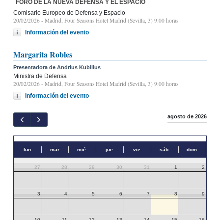
FORO DE LA NUEVA DEFENSA Y EL ESPACIO
Comisario Europeo de Defensa y Espacio
20/02/2026
- Madrid, Four Seasons Hotel Madrid (Sevilla, 3) 9:00 horas
Información del evento
Margarita Robles
Presentadora de Andrius Kubilius
Ministra de Defensa
20/02/2026
- Madrid, Four Seasons Hotel Madrid (Sevilla, 3) 9:00 horas
Información del evento
agosto de 2026
lun.
mar.
mié.
jue.
vie.
sáb.
dom.
27
28
29
30
31
1
2
3
4
5
6
7
8
9
10
11
12
13
14
15
16