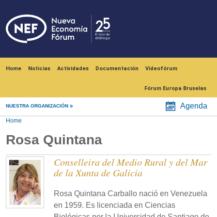
Skip to main content
Navegación principal
Home
Noticias
Actividades
Documentación
Videofórum
Fórum Europa Bruselas
Agenda
NUESTRA ORGANIZACIÓN
Home
Rosa Quintana
Conselleira del Medio Rural y del Mar
de la Xunta de Galicia
Rosa Quintana Carballo nació en Venezuela
en 1959. Es licenciada en Ciencias
Biológicas por la Universidad de Santiago de