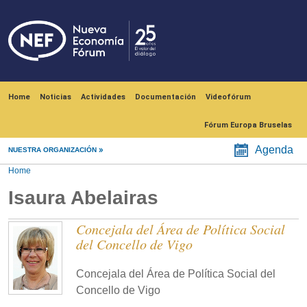
Skip to main content
Navegación principal
Home
Noticias
Actividades
Documentación
Videofórum
Fórum Europa Bruselas
Agenda
NUESTRA ORGANIZACIÓN
Home
Isaura Abelairas
Concejala del Área de Política Social
del Concello de Vigo
Concejala del Área de Política Social del
Concello de Vigo