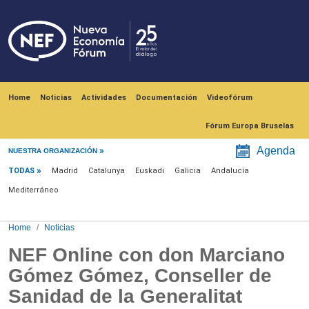
Skip to main content
Navegación principal
Home
Noticias
Actividades
Documentación
Videofórum
Fórum Europa Bruselas
Menú noticias
Agenda
NUESTRA ORGANIZACIÓN
TODAS
Madrid
Catalunya
Euskadi
Galicia
Andalucía
Mediterráneo
Home
Noticias
NEF Online con don Marciano
Gómez Gómez, Conseller de
Sanidad de la Generalitat