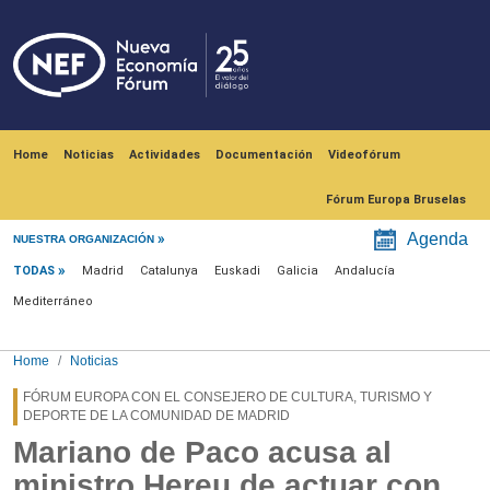
Skip to main content
Navegación principal
Home
Noticias
Actividades
Documentación
Videofórum
Fórum Europa Bruselas
Menú noticias
Agenda
NUESTRA ORGANIZACIÓN
TODAS
Madrid
Catalunya
Euskadi
Galicia
Andalucía
Mediterráneo
Home
Noticias
FÓRUM EUROPA CON EL CONSEJERO DE CULTURA, TURISMO Y
DEPORTE DE LA COMUNIDAD DE MADRID
Mariano de Paco acusa al
ministro Hereu de actuar con