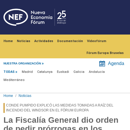
Skip to main content
Navegación principal
Home
Noticias
Actividades
Documentación
Videofórum
Fórum Europa Bruselas
Menú noticias
Agenda
NUESTRA ORGANIZACIÓN
TODAS
Madrid
Catalunya
Euskadi
Galicia
Andalucía
Mediterráneo
Home
Noticias
CONDE PUMPIDO EXPLICÓ LAS MEDIDAS TOMADAS A RAÍZ DEL
INCENDIO DEL WINDSOR EN EL FÓRUM EUROPA
La Fiscalía General dio orden
de pedir prórrogas en los