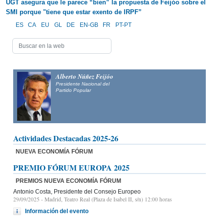
UGT asegura que le parece “bien” la propuesta de Feijóo sobre el
SMI porque "tiene que estar exento de IRPF”
ES
CA
EU
GL
DE
EN-GB
FR
PT-PT
Alberto Núñez Feijóo
Presidente Nacional del
Partido Popular
Actividades Destacadas 2025-26
NUEVA ECONOMÍA FÓRUM
PREMIO FÓRUM EUROPA 2025
PREMIOS NUEVA ECONOMÍA FÓRUM
Antonio Costa, Presidente del Consejo Europeo
29/09/2025
- Madrid, Teatro Real (Plaza de Isabel II, s/n) 12:00 horas
Información del evento