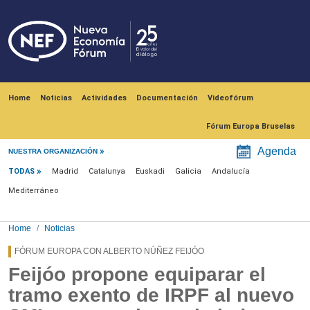
Skip to main content
Navegación principal
Home
Noticias
Actividades
Documentación
Videofórum
Fórum Europa Bruselas
Menú noticias
Agenda
NUESTRA ORGANIZACIÓN
TODAS
Madrid
Catalunya
Euskadi
Galicia
Andalucía
Mediterráneo
Home
Noticias
FÓRUM EUROPA CON ALBERTO NÚÑEZ FEIJÓO
Feijóo propone equiparar el
tramo exento de IRPF al nuevo