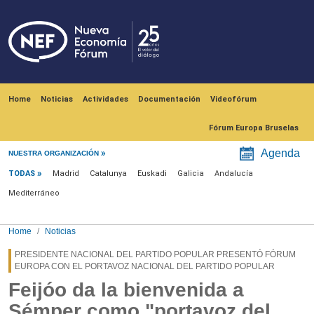
Skip to main content
Navegación principal
Home
Noticias
Actividades
Documentación
Videofórum
Fórum Europa Bruselas
Menú noticias
Agenda
NUESTRA ORGANIZACIÓN
TODAS
Madrid
Catalunya
Euskadi
Galicia
Andalucía
Mediterráneo
Home
Noticias
PRESIDENTE NACIONAL DEL PARTIDO POPULAR PRESENTÓ FÓRUM
EUROPA CON EL PORTAVOZ NACIONAL DEL PARTIDO POPULAR
Feijóo da la bienvenida a
Sémper como "portavoz del