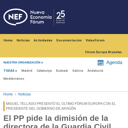
Skip to main content
Navegación principal
Home
Noticias
Actividades
Documentación
Videofórum
Fórum Europa Bruselas
Menú noticias
Agenda
NUESTRA ORGANIZACIÓN
TODAS
Madrid
Catalunya
Euskadi
Galicia
Andalucía
Mediterráneo
Home
Noticias
MIGUEL TELLADO PRESENTÓ EL ÚLTIMO FÓRUM EUROPA CON EL
PRESIDENTE DEL GOBIERNO DE ARAGÓN
El PP pide la dimisión de la
directora de la Guardia Civil