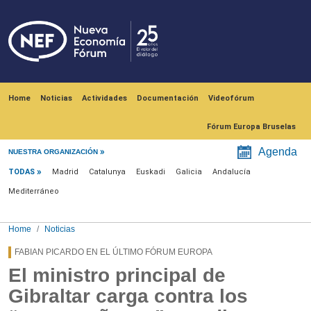
Skip to main content
Navegación principal
Home
Noticias
Actividades
Documentación
Videofórum
Fórum Europa Bruselas
Menú noticias
Agenda
NUESTRA ORGANIZACIÓN
TODAS
Madrid
Catalunya
Euskadi
Galicia
Andalucía
Mediterráneo
Home
Noticias
FABIAN PICARDO EN EL ÚLTIMO FÓRUM EUROPA
El ministro principal de
Gibraltar carga contra los