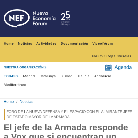
Skip to main content
Navegación principal
Home
Noticias
Actividades
Documentación
Videofórum
Fórum Europa Bruselas
Menú noticias
Agenda
NUESTRA ORGANIZACIÓN
TODAS
Madrid
Catalunya
Euskadi
Galicia
Andalucía
Mediterráneo
Home
Noticias
FORO DE LA NUEVA DEFENSA Y EL ESPACIO CON EL ALMIRANTE JEFE
DE ESTADO MAYOR DE LA ARMADA
El jefe de la Armada responde
a Vox que si encuentran un