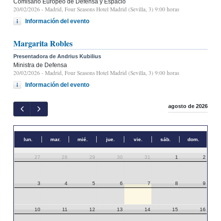
Comisario Europeo de Defensa y Espacio
20/02/2026
- Madrid, Four Seasons Hotel Madrid (Sevilla, 3) 9:00 horas
Información del evento
Margarita Robles
Presentadora de Andrius Kubilius
Ministra de Defensa
20/02/2026
- Madrid, Four Seasons Hotel Madrid (Sevilla, 3) 9:00 horas
Información del evento
agosto de 2026
lun.
mar.
mié.
jue.
vie.
sáb.
dom.
27
28
29
30
31
1
2
3
4
5
6
7
8
9
10
11
12
13
14
15
16