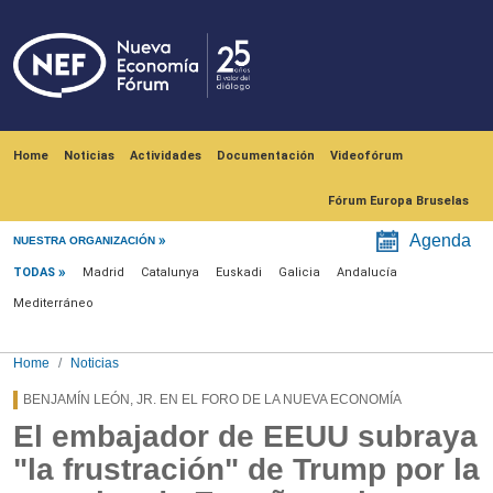
Skip to main content
Navegación principal
Home
Noticias
Actividades
Documentación
Videofórum
Fórum Europa Bruselas
Menú noticias
Agenda
NUESTRA ORGANIZACIÓN
TODAS
Madrid
Catalunya
Euskadi
Galicia
Andalucía
Mediterráneo
Home
Noticias
BENJAMÍN LEÓN, JR. EN EL FORO DE LA NUEVA ECONOMÍA
El embajador de EEUU subraya
"la frustración" de Trump por la