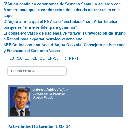
D’Anjou confía en cerrar antes de Semana Santa un acuerdo con
Montero para que la condonación de la deuda no repercuta en el
cupo
D’Anjou afirma que el PNV sale “enchufado” con Aitor Esteban
porque es "el mejor líder para guiarnos”
El consejero vasco de Hacienda ve “grave” la revocación de Trump
a Repsol para exportar petróleo venezolano
NEF Online con don Noël d´Anjou Olaizola, Consejero de Hacienda
y Finanzas del Gobierno Vasco
ES
CA
EU
GL
DE
EN-GB
FR
PT-PT
Alberto Núñez Feijóo
Presidente Nacional del
Partido Popular
Actividades Destacadas 2025-26