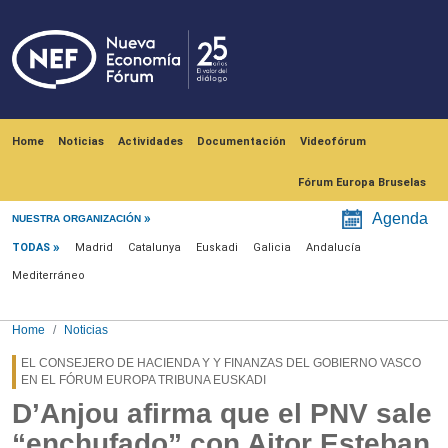
Skip to main content
Navegación principal
Home
Noticias
Actividades
Documentación
Videofórum
Fórum Europa Bruselas
Menú noticias
Agenda
NUESTRA ORGANIZACIÓN
TODAS
Madrid
Catalunya
Euskadi
Galicia
Andalucía
Mediterráneo
Home
Noticias
EL CONSEJERO DE HACIENDA Y Y FINANZAS DEL GOBIERNO VASCO
EN EL FÓRUM EUROPA TRIBUNA EUSKADI
D’Anjou afirma que el PNV sale
“enchufado” con Aitor Esteban