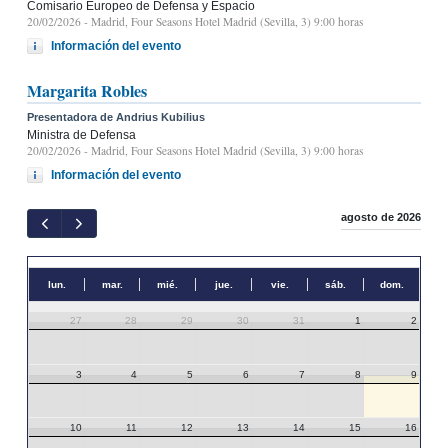
Comisario Europeo de Defensa y Espacio
20/02/2026
- Madrid, Four Seasons Hotel Madrid (Sevilla, 3) 9:00 horas
Información del evento
Margarita Robles
Presentadora de Andrius Kubilius
Ministra de Defensa
20/02/2026
- Madrid, Four Seasons Hotel Madrid (Sevilla, 3) 9:00 horas
Información del evento
agosto de 2026
lun.
mar.
mié.
jue.
vie.
sáb.
dom.
27
28
29
30
31
1
2
3
4
5
6
7
8
9
10
11
12
13
14
15
16