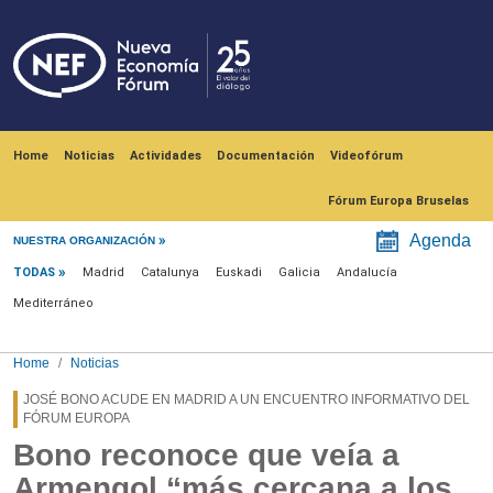
Skip to main content
Navegación principal
Home
Noticias
Actividades
Documentación
Videofórum
Fórum Europa Bruselas
Menú noticias
Agenda
NUESTRA ORGANIZACIÓN
TODAS
Madrid
Catalunya
Euskadi
Galicia
Andalucía
Mediterráneo
Home
Noticias
JOSÉ BONO ACUDE EN MADRID A UN ENCUENTRO INFORMATIVO DEL
FÓRUM EUROPA
Bono reconoce que veía a
Armengol “más cercana a los