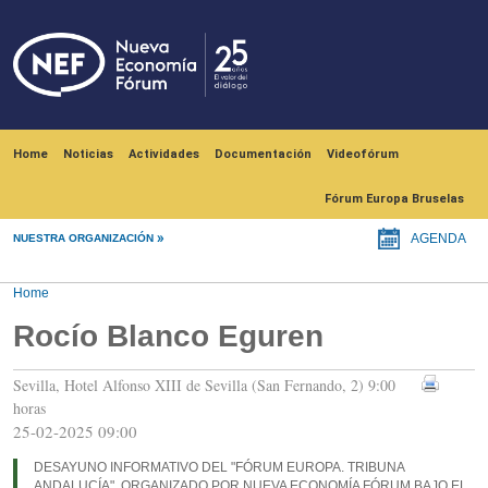
Skip to main content
Navegación principal
Home
Noticias
Actividades
Documentación
Videofórum
Fórum Europa Bruselas
NUESTRA ORGANIZACIÓN
AGENDA
Home
Rocío Blanco Eguren
Sevilla, Hotel Alfonso XIII de Sevilla (San Fernando, 2) 9:00
horas
25-02-2025 09:00
DESAYUNO INFORMATIVO DEL "FÓRUM EUROPA. TRIBUNA
ANDALUCÍA", ORGANIZADO POR NUEVA ECONOMÍA FÓRUM BAJO EL