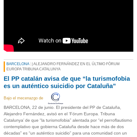
BARCELONA
| ALEJANDRO FERNÁNDEZ EN EL ÚLTIMO FÒRUM
EUROPA TRIBUNA CATALUNYA
El PP catalán avisa de que “la turismofobia
es un auténtico suicidio por Cataluña”
Bajo el mecenazgo de
BARCELONA, 22 de junio. El presidente del PP de Cataluña,
Alejandro Fernández, avisó en el ‘Fórum Europa. Tribuna
Catalunya’ de que “la turismofobia” alentada por “el perroflautismo
contemplativo que gobierna Cataluña desde hace más de dos
décadas” es “un auténtico suicidio” para una comunidad con un