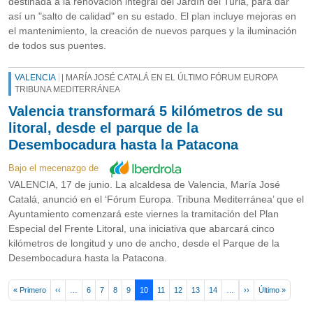
destinada a la renovación integral del Jardín del Turia, para dar
así un "salto de calidad" en su estado. El plan incluye mejoras en
el mantenimiento, la creación de nuevos parques y la iluminación
de todos sus puentes.
VALENCIA
| MARÍA JOSÉ CATALÁ EN EL ÚLTIMO FÓRUM EUROPA
TRIBUNA MEDITERRÁNEA
Valencia transformará 5 kilómetros de su
litoral, desde el parque de la
Desembocadura hasta la Patacona
Bajo el mecenazgo de
VALENCIA, 17 de junio. La alcaldesa de Valencia, María José
Catalá, anunció en el ‘Fórum Europa. Tribuna Mediterránea’ que el
Ayuntamiento comenzará este viernes la tramitación del Plan
Especial del Frente Litoral, una iniciativa que abarcará cinco
kilómetros de longitud y uno de ancho, desde el Parque de la
Desembocadura hasta la Patacona.
Pagination
First page
Previous page
Next page
Last pa
« Primero
‹‹
…
6
7
8
9
10
11
12
13
14
…
››
Último »