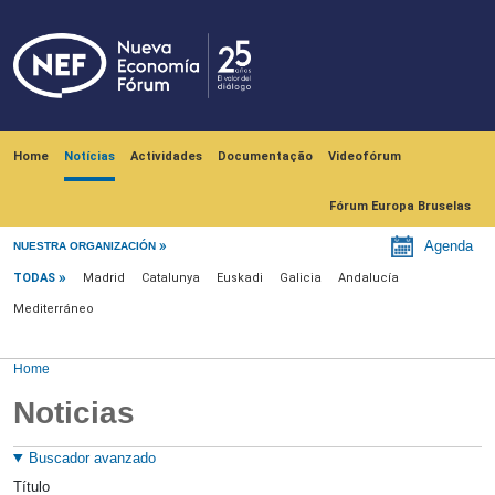
Skip to main content
Navegación principal
Home
Notícias
Actividades
Documentação
Videofórum
Fórum Europa Bruselas
Menú noticias
Agenda
NUESTRA ORGANIZACIÓN
TODAS
Madrid
Catalunya
Euskadi
Galicia
Andalucía
Mediterráneo
Home
Noticias
Buscador avanzado
Título