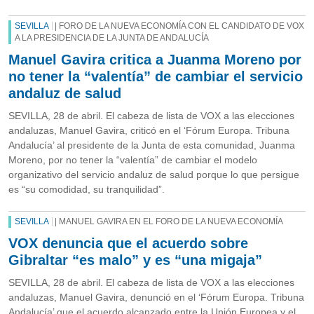
SEVILLA
| FORO DE LA NUEVA ECONOMÍA CON EL CANDIDATO DE VOX
A LA PRESIDENCIA DE LA JUNTA DE ANDALUCÍA
Manuel Gavira critica a Juanma Moreno por
no tener la “valentía” de cambiar el servicio
andaluz de salud
SEVILLA, 28 de abril. El cabeza de lista de VOX a las elecciones
andaluzas, Manuel Gavira, criticó en el ‘Fórum Europa. Tribuna
Andalucía’ al presidente de la Junta de esta comunidad, Juanma
Moreno, por no tener la “valentía” de cambiar el modelo
organizativo del servicio andaluz de salud porque lo que persigue
es “su comodidad, su tranquilidad”.
SEVILLA
| MANUEL GAVIRA EN EL FORO DE LA NUEVA ECONOMÍA
VOX denuncia que el acuerdo sobre
Gibraltar “es malo” y es “una migaja”
SEVILLA, 28 de abril. El cabeza de lista de VOX a las elecciones
andaluzas, Manuel Gavira, denunció en el ‘Fórum Europa. Tribuna
Andalucía’ que el acuerdo alcanzado entre la Unión Europea y el