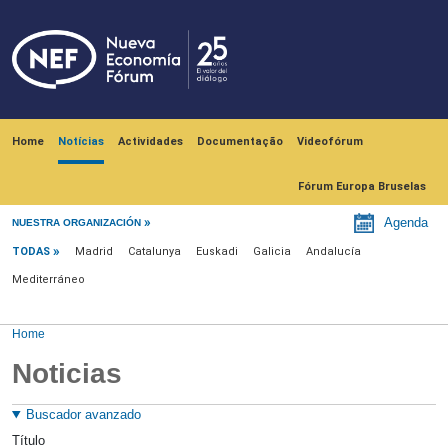
Skip to main content
Navegación principal
Home
Notícias
Actividades
Documentação
Videofórum
Fórum Europa Bruselas
Menú noticias
Agenda
NUESTRA ORGANIZACIÓN
TODAS
Madrid
Catalunya
Euskadi
Galicia
Andalucía
Mediterráneo
Home
Noticias
Buscador avanzado
Título