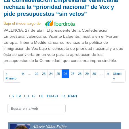
rechaza la “prioridad nacional” de Vox y
pide presupuestos “sin vetos”
Bajo el mecenazgo de
VALENCIA, 27 de abril. El presidente de la Confederación
Empresarial valenciana, Vicente Lafuente, mostró en el ‘Fórum
Europa. Tribuna Mediterránea’ su rechazo a la política de
inmigración de Vox bajo el concepto de prioridad nacional y a que
ésta se convierta en un veto para la aprobación de los
presupuestos de la Comunidad, que considera imprescindible.
Pagination
Previous page
Next page
«
‹‹
…
22
23
24
25
26
27
28
29
30
…
››
Último
First page
Last page
Primero
»
ES
CA
EU
GL
DE
EN-GB
FR
PT-PT
Alberto Núñez Feijóo