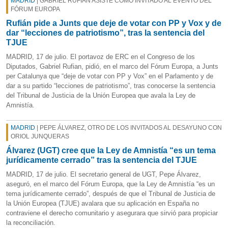
MADRID
| GABRIEL RUFIÁN ASISTE COMO INVITADO AL EVENTO DEL
FÓRUM EUROPA
Rufián pide a Junts que deje de votar con PP y Vox y de
dar “lecciones de patriotismo”, tras la sentencia del
TJUE
MADRID, 17 de julio. El portavoz de ERC en el Congreso de los
Diputados, Gabriel Rufian, pidió, en el marco del Fórum Europa, a Junts
per Catalunya que “deje de votar con PP y Vox” en el Parlamento y de
dar a su partido “lecciones de patriotismo”, tras conocerse la sentencia
del Tribunal de Justicia de la Unión Europea que avala la Ley de
Amnistía.
MADRID
| PEPE ÁLVAREZ, OTRO DE LOS INVITADOS AL DESAYUNO CON
ORIOL JUNQUERAS
Álvarez (UGT) cree que la Ley de Amnistía “es un tema
jurídicamente cerrado” tras la sentencia del TJUE
MADRID, 17 de julio. El secretario general de UGT, Pepe Álvarez,
aseguró, en el marco del Fórum Europa, que la Ley de Amnistía “es un
tema jurídicamente cerrado”, después de que el Tribunal de Justicia de
la Unión Europea (TJUE) avalara que su aplicación en España no
contraviene el derecho comunitario y asegurara que sirvió para propiciar
la reconciliación.