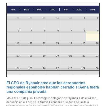
lun.
mar.
mié.
jue.
vie.
sáb.
dom.
27
28
29
30
31
1
2
3
4
5
6
7
8
9
10
11
12
13
14
15
16
17
18
19
20
21
22
23
24
25
26
27
28
29
30
31
1
2
3
4
5
6
El CEO de Ryanair cree que los aeropuertos
regionales españoles habrían cerrado si Aena fuera
una compañía privada
MADRID, 16 de julio. El consejero delegado de Ryanair, Eddie Wilson,
denunció en el Foro de la Nueva Economía que Aena se limita a