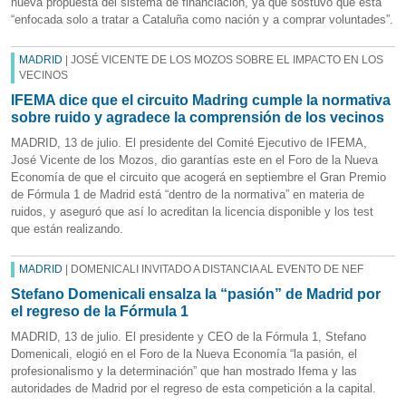
nueva propuesta del sistema de financiación, ya que sostuvo que está
“enfocada solo a tratar a Cataluña como nación y a comprar voluntades”.
MADRID
| JOSÉ VICENTE DE LOS MOZOS SOBRE EL IMPACTO EN LOS
VECINOS
IFEMA dice que el circuito Madring cumple la normativa
sobre ruido y agradece la comprensión de los vecinos
MADRID, 13 de julio. El presidente del Comité Ejecutivo de IFEMA,
José Vicente de los Mozos, dio garantías este en el Foro de la Nueva
Economía de que el circuito que acogerá en septiembre el Gran Premio
de Fórmula 1 de Madrid está “dentro de la normativa” en materia de
ruidos, y aseguró que así lo acreditan la licencia disponible y los test
que están realizando.
MADRID
| DOMENICALI INVITADO A DISTANCIA AL EVENTO DE NEF
Stefano Domenicali ensalza la “pasión” de Madrid por
el regreso de la Fórmula 1
MADRID, 13 de julio. El presidente y CEO de la Fórmula 1, Stefano
Domenicali, elogió en el Foro de la Nueva Economía “la pasión, el
profesionalismo y la determinación” que han mostrado Ifema y las
autoridades de Madrid por el regreso de esta competición a la capital.