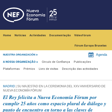
Skip to main content
Navegación principal
Home
Notícias
Actividades
Documentação
Videofórum
Fórum Europa Bruselas
A nossa organização
Agenda
NUESTRA ORGANIZACIÓN
A NOSSA ORGANIZAÇÃO
Círculo de Confiança
Publicações
Plataformas
Prémios
Livro de visitas
Descrição das actividades
MADRID
| SU MAJESTAD EN LA CEREMONIA DEL XXV ANIVERSARIO DE
NUEVA ECONOMÍA FÓRUM
El Rey felicita a Nueva Economía Fórum por
cumplir 25 años como espacio plural de diálogo y
punto de encuentro en torno a las claves de