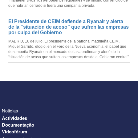
“mantener vivos” los aeropuertos regionales y se mostró convencido de
que habrían cerrado si fuera una compañía privada.
El Presidente de CEIM defiende a Ryanair y alerta
de la “situación de acoso” que sufren las empresas
por culpa del Gobierno
MADRID, 16 de julio. El presidente de la patronal madrileña CEIM,
Miguel Garrido, elogió, en el Foro de la Nueva Economía, el papel que
desempeña Ryanair en el mercado de las aerolíneas y alertó de la
“situación de acoso que sufren las empresas desde el Gobierno central”.
Noticias
Actividades
Documentação
Videofórum