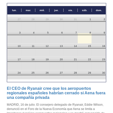
lun.
mar.
mié.
jue.
vie.
sáb.
dom.
27
28
29
30
31
1
2
3
4
5
6
7
8
9
10
11
12
13
14
15
16
17
18
19
20
21
22
23
24
25
26
27
28
29
30
31
1
2
3
4
5
6
El CEO de Ryanair cree que los aeropuertos
regionales españoles habrían cerrado si Aena fuera
una compañía privada
MADRID, 16 de julio. El consejero delegado de Ryanair, Eddie Wilson,
denunció en el Foro de la Nueva Economía que Aena se limita a