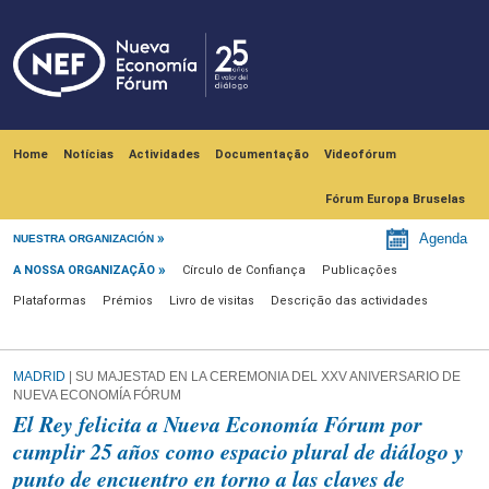
Skip to main content
Navegación principal
Home
Notícias
Actividades
Documentação
Videofórum
Fórum Europa Bruselas
A nossa organização
Agenda
NUESTRA ORGANIZACIÓN
A NOSSA ORGANIZAÇÃO
Círculo de Confiança
Publicações
Plataformas
Prémios
Livro de visitas
Descrição das actividades
MADRID
| SU MAJESTAD EN LA CEREMONIA DEL XXV ANIVERSARIO DE
NUEVA ECONOMÍA FÓRUM
El Rey felicita a Nueva Economía Fórum por
cumplir 25 años como espacio plural de diálogo y
punto de encuentro en torno a las claves de