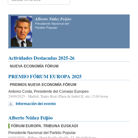
Alfonso Fernández
Mañueco
Presidente del Partido Popular de Castilla y León y candidato
a la Presidencia de la Junta de Castilla y León
Actividades Destacadas 2025-26
NUEVA ECONOMÍA FÓRUM
PREMIO FÓRUM EUROPA 2025
PREMIOS NUEVA ECONOMÍA FÓRUM
Antonio Costa, Presidente del Consejo Europeo
29/09/2025
- Madrid, Teatro Real (Plaza de Isabel II, s/n) 12:00 horas
Información del evento
Alberto Núñez Feijóo
FÓRUM EUROPA. TRIBUNA EUSKADI
Presidente Nacional del Partido Popular
04/03/2026
- Bilbao, Hotel Ercilla (Ercilla, 37-39) 9:00 horas