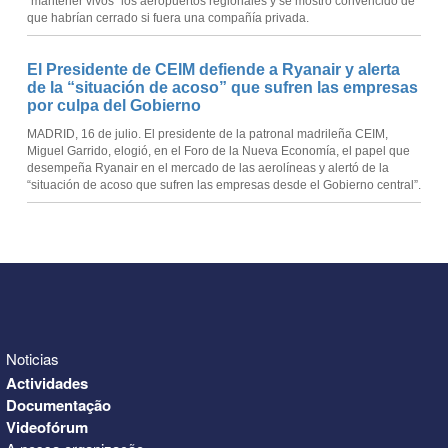
“mantener vivos” los aeropuertos regionales y se mostró convencido de
que habrían cerrado si fuera una compañía privada.
El Presidente de CEIM defiende a Ryanair y alerta
de la “situación de acoso” que sufren las empresas
por culpa del Gobierno
MADRID, 16 de julio. El presidente de la patronal madrileña CEIM,
Miguel Garrido, elogió, en el Foro de la Nueva Economía, el papel que
desempeña Ryanair en el mercado de las aerolíneas y alertó de la
“situación de acoso que sufren las empresas desde el Gobierno central”.
Noticias
Actividades
Documentação
Videofórum