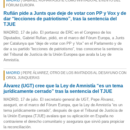
MADRID
| GABRIEL RUFIÁN ASISTE COMO INVITADO AL EVENTO DEL
FÓRUM EUROPA
Rufián pide a Junts que deje de votar con PP y Vox y de
dar “lecciones de patriotismo”, tras la sentencia del
TJUE
MADRID, 17 de julio. El portavoz de ERC en el Congreso de los
Diputados, Gabriel Rufian, pidió, en el marco del Fórum Europa, a Junts
per Catalunya que “deje de votar con PP y Vox” en el Parlamento y de
dar a su partido “lecciones de patriotismo”, tras conocerse la sentencia
del Tribunal de Justicia de la Unión Europea que avala la Ley de
Amnistía.
MADRID
| PEPE ÁLVAREZ, OTRO DE LOS INVITADOS AL DESAYUNO CON
ORIOL JUNQUERAS
Álvarez (UGT) cree que la Ley de Amnistía “es un tema
jurídicamente cerrado” tras la sentencia del TJUE
MADRID, 17 de julio. El secretario general de UGT, Pepe Álvarez,
aseguró, en el marco del Fórum Europa, que la Ley de Amnistía “es un
tema jurídicamente cerrado”, después de que el Tribunal de Justicia de
la Unión Europea (TJUE) avalara que su aplicación en España no
contraviene el derecho comunitario y asegurara que sirvió para propiciar
la reconciliación.