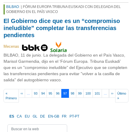
BILBAO
| FÓRUM EUROPA TRIBUNA EUSKADI CON DELEGADA DEL
GOBIERNO EN EL PAÍS VASCO
El Gobierno dice que es un “compromiso
ineludible” completar las transferencias
pendientes
Mecenas
BILBAO, 11 de junio. La delegada del Gobierno en el País Vasco,
Marisol Garmendia, dijo en el ‘Fórum Europa. Tribuna Euskadi’
que es un "compromiso ineludible" del Ejecutivo que se completen
las transferencias pendientes para evitar "volver a la casilla de
salida" del autogobierno vasco.
Paginación
Página anterior
Siguiente pá
«
‹‹
…
93
94
95
96
97
98
99
100
101
…
››
Último
Primera página
Última pá
Primero
»
ES
CA
EU
GL
DE
EN-GB
FR
PT-PT