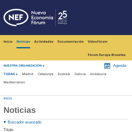
Pasar al contenido principal
Navegación principal
Inicio
Noticias
Actividades
Documentación
Videofórum
Fórum Europa Bruselas
Menú noticias
Agenda
NUESTRA ORGANIZACIÓN
TODAS
Madrid
Catalunya
Euskadi
Galicia
Andalucía
Mediterráneo
Inicio
Noticias
Buscador avanzado
Título