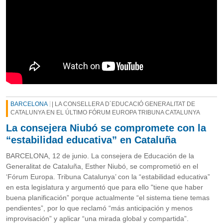
BARCELONA
| LA CONSELLERA D´EDUCACIÓ GENERALITAT DE
CATALUNYA EN EL ÚLTIMO FÓRUM EUROPA TRIBUNA CATALUNYA
La consejera Niubó se compromete con la
“estabilidad educativa” en Cataluña
BARCELONA, 12 de junio. La consejera de Educación de la
Generalitat de Cataluña, Esther Niubó, se comprometió en el
‘Fórum Europa. Tribuna Catalunya’ con la “estabilidad educativa”
en esta legislatura y argumentó que para ello "tiene que haber
buena planificación” porque actualmente “el sistema tiene temas
pendientes”, por lo que reclamó “más anticipación y menos
improvisación” y aplicar “una mirada global y compartida”.