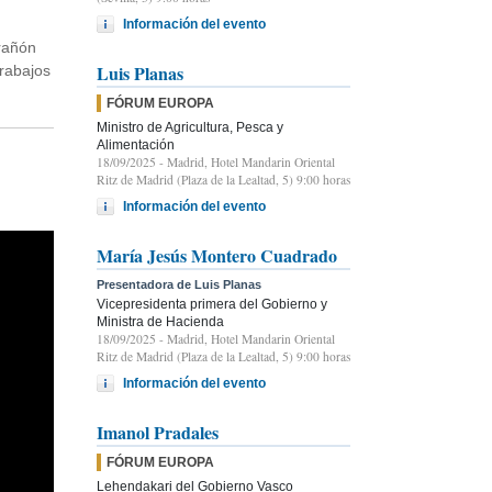
Información del evento
arañón
Luis Planas
trabajos
FÓRUM EUROPA
Ministro de Agricultura, Pesca y
Alimentación
18/09/2025
- Madrid, Hotel Mandarin Oriental
Ritz de Madrid (Plaza de la Lealtad, 5) 9:00 horas
Información del evento
María Jesús Montero Cuadrado
Presentadora de Luis Planas
Vicepresidenta primera del Gobierno y
Ministra de Hacienda
18/09/2025
- Madrid, Hotel Mandarin Oriental
Ritz de Madrid (Plaza de la Lealtad, 5) 9:00 horas
Información del evento
Imanol Pradales
FÓRUM EUROPA
Lehendakari del Gobierno Vasco