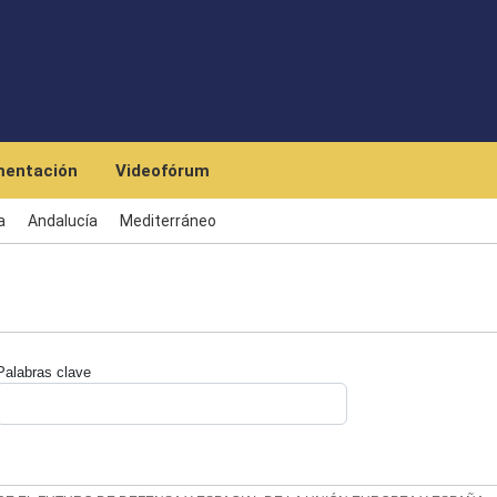
Pasar al contenido principal
entación
Videofórum
a
Andalucía
Mediterráneo
Palabras clave