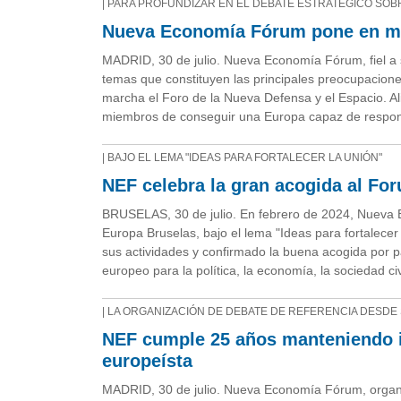
| PARA PROFUNDIZAR EN EL DEBATE ESTRATÉGICO SOB
Nueva Economía Fórum pone en mar
MADRID, 30 de julio. Nueva Economía Fórum, fiel a s
temas que constituyen las principales preocupacion
marcha el Foro de la Nueva Defensa y el Espacio. A
miembros de conseguir una Europa capaz de responde
| BAJO EL LEMA "IDEAS PARA FORTALECER LA UNIÓN"
NEF celebra la gran acogida al Fo
BRUSELAS, 30 de julio. En febrero de 2024, Nueva 
Europa Bruselas, bajo el lema "Ideas para fortalecer
sus actividades y confirmado la buena acogida por p
europeo para la política, la economía, la sociedad ci
| LA ORGANIZACIÓN DE DEBATE DE REFERENCIA DESDE
NEF cumple 25 años manteniendo i
europeísta
MADRID, 30 de julio. Nueva Economía Fórum, organiz