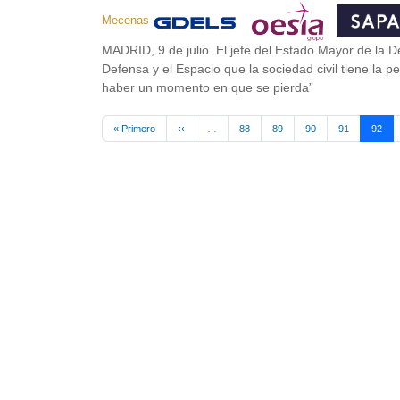
Mecenas
MADRID, 9 de julio. El jefe del Estado Mayor de la 
Defensa y el Espacio que la sociedad civil tiene la p
haber un momento en que se pierda”
Paginación
Primera página
Página anterior
« Primero
‹‹
…
88
89
90
91
92