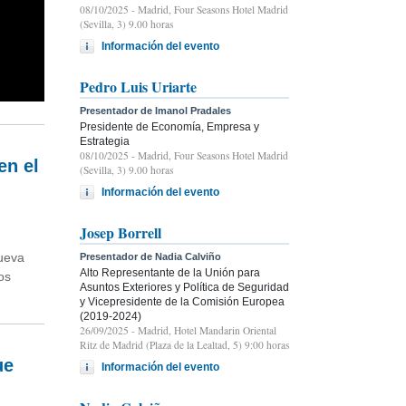
08/10/2025
- Madrid, Four Seasons Hotel Madrid
(Sevilla, 3) 9.00 horas
Información del evento
Pedro Luis Uriarte
Presentador de Imanol Pradales
Presidente de Economía, Empresa y
Estrategia
08/10/2025
- Madrid, Four Seasons Hotel Madrid
en el
(Sevilla, 3) 9.00 horas
Información del evento
Josep Borrell
Nueva
Presentador de Nadia Calviño
Alto Representante de la Unión para
os
Asuntos Exteriores y Política de Seguridad
y Vicepresidente de la Comisión Europea
(2019-2024)
26/09/2025
- Madrid, Hotel Mandarin Oriental
Ritz de Madrid (Plaza de la Lealtad, 5) 9:00 horas
ue
Información del evento