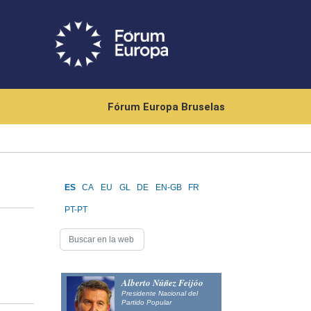
Fórum Europa Bruselas
ES
CA
EU
GL
DE
EN-GB
FR
PT-PT
Alberto Núñez Feijóo
Presidente Nacional del
Partido Popular