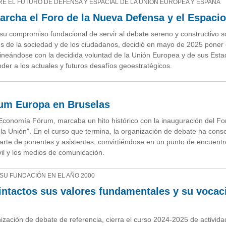
RE EL FUTURO DE DEFENSA Y ESPACIAL DE LA UNIÓN EUROPEA Y ESPAÑA
cha el Foro de la Nueva Defensa y el Espacio
u compromiso fundacional de servir al debate sereno y constructivo s
es de la sociedad y de los ciudadanos, decidió en mayo de 2025 poner
lineándose con la decidida voluntad de la Unión Europea y de sus Est
r a los actuales y futuros desafíos geoestratégicos.
rum Europa en Bruselas
Economía Fórum, marcaba un hito histórico con la inauguración del F
 la Unión". En el curso que termina, la organización de debate ha cons
arte de ponentes y asistentes, convirtiéndose en un punto de encuentr
vil y los medios de comunicación.
 SU FUNDACIÓN EN EL AÑO 2000
ntactos sus valores fundamentales y su vocac
ación de debate de referencia, cierra el curso 2024-2025 de activida