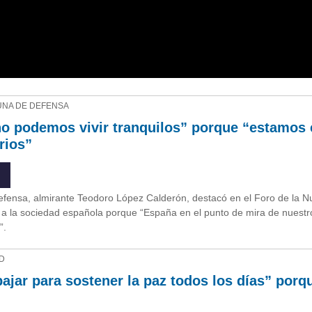
UNA DE DEFENSA
o podemos vivir tranquilos” porque “estamos 
rios”
Defensa, almirante Teodoro López Calderón, destacó en el Foro de la 
” a la sociedad española porque “España en el punto de mira de nuestr
”.
D
ajar para sostener la paz todos los días” porq