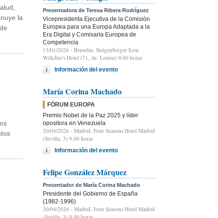
alud,
Presentadora de Teresa Ribera Rodríguez
inuye la
Vicepresidenta Ejecutiva de la Comisión
Europea para una Europa Adaptada a la
 de
Era Digital y Comisaria Europea de
Competencia
13/01/2026
- Bruselas, Steigenberger Icon
Wiltcher's Hotel (71, Av. Louise) 9:00 horas
Información del evento
María Corina Machado
FÓRUM EUROPA
Premio Nobel de la Paz 2025 y líder
los
opositora en Venezuela
20/04/2026
- Madrid, Four Seasons Hotel Madrid
stos
(Sevilla, 3) 9.00 horas
Información del evento
Felipe González Márquez
Presentador de María Corina Machado
Presidente del Gobierno de España
(1982-1996)
20/04/2026
- Madrid, Four Seasons Hotel Madrid
(Sevilla, 3) 9.00 horas