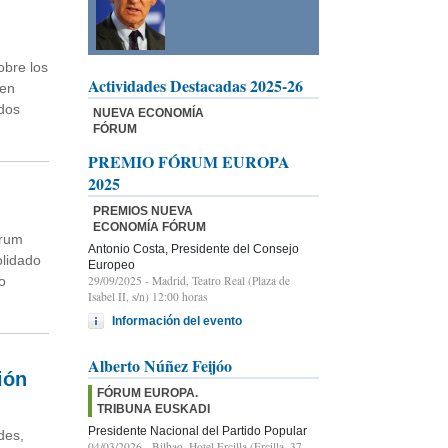
obre los
Actividades Destacadas 2025-26
 en
ados
NUEVA ECONOMÍA
FÓRUM
PREMIO FÓRUM EUROPA
2025
PREMIOS NUEVA
ECONOMÍA FÓRUM
orum
Antonio Costa, Presidente del Consejo
olidado
Europeo
o
29/09/2025
- Madrid, Teatro Real (Plaza de
Isabel II, s/n) 12:00 horas
Información del evento
Alberto Núñez Feijóo
ión
FÓRUM EUROPA.
TRIBUNA EUSKADI
Presidente Nacional del Partido Popular
des,
04/03/2026
- Bilbao, Hotel Ercilla (Ercilla, 37-