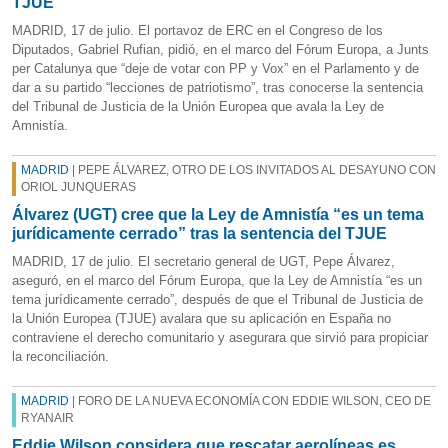
TJUE
MADRID, 17 de julio. El portavoz de ERC en el Congreso de los
Diputados, Gabriel Rufian, pidió, en el marco del Fórum Europa, a Junts
per Catalunya que “deje de votar con PP y Vox” en el Parlamento y de
dar a su partido “lecciones de patriotismo”, tras conocerse la sentencia
del Tribunal de Justicia de la Unión Europea que avala la Ley de
Amnistía.
MADRID
| PEPE ÁLVAREZ, OTRO DE LOS INVITADOS AL DESAYUNO CON
ORIOL JUNQUERAS
Álvarez (UGT) cree que la Ley de Amnistía “es un tema
jurídicamente cerrado” tras la sentencia del TJUE
MADRID, 17 de julio. El secretario general de UGT, Pepe Álvarez,
aseguró, en el marco del Fórum Europa, que la Ley de Amnistía “es un
tema jurídicamente cerrado”, después de que el Tribunal de Justicia de
la Unión Europea (TJUE) avalara que su aplicación en España no
contraviene el derecho comunitario y asegurara que sirvió para propiciar
la reconciliación.
MADRID
| FORO DE LA NUEVA ECONOMÍA CON EDDIE WILSON, CEO DE
RYANAIR
Eddie Wilson considera que rescatar aerolíneas es