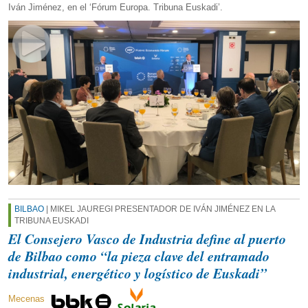
Iván Jiménez, en el ‘Fórum Europa. Tribuna Euskadi’.
BILBAO
| MIKEL JAUREGI PRESENTADOR DE IVÁN JIMÉNEZ EN LA
TRIBUNA EUSKADI
El Consejero Vasco de Industria define al puerto
de Bilbao como “la pieza clave del entramado
industrial, energético y logístico de Euskadi”
Mecenas