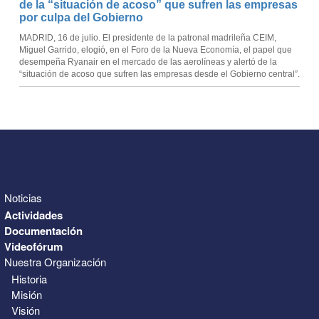
de la “situación de acoso” que sufren las empresas
por culpa del Gobierno
MADRID, 16 de julio. El presidente de la patronal madrileña CEIM,
Miguel Garrido, elogió, en el Foro de la Nueva Economía, el papel que
desempeña Ryanair en el mercado de las aerolíneas y alertó de la
“situación de acoso que sufren las empresas desde el Gobierno central”.
Noticias
Actividades
Documentación
Videofórum
Nuestra Organización
Historia
Misión
Visión