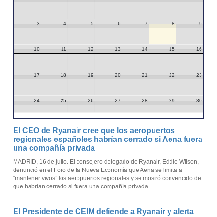
3
4
5
6
7
8
9
10
11
12
13
14
15
16
17
18
19
20
21
22
23
24
25
26
27
28
29
30
31
1
2
3
4
5
6
El CEO de Ryanair cree que los aeropuertos
regionales españoles habrían cerrado si Aena fuera
una compañía privada
MADRID, 16 de julio. El consejero delegado de Ryanair, Eddie Wilson,
denunció en el Foro de la Nueva Economía que Aena se limita a
“mantener vivos” los aeropuertos regionales y se mostró convencido de
que habrían cerrado si fuera una compañía privada.
El Presidente de CEIM defiende a Ryanair y alerta