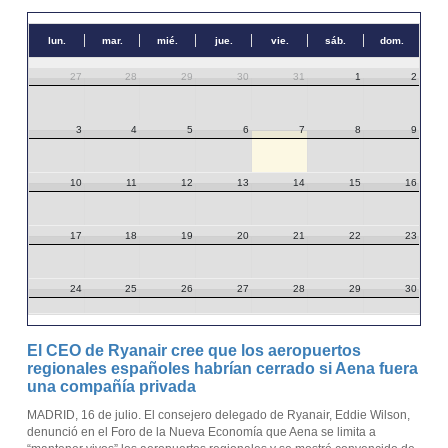
lun.
mar.
mié.
jue.
vie.
sáb.
dom.
27
28
29
30
31
1
2
3
4
5
6
7
8
9
10
11
12
13
14
15
16
17
18
19
20
21
22
23
24
25
26
27
28
29
30
31
1
2
3
4
5
6
El CEO de Ryanair cree que los aeropuertos
regionales españoles habrían cerrado si Aena fuera
una compañía privada
MADRID, 16 de julio. El consejero delegado de Ryanair, Eddie Wilson,
denunció en el Foro de la Nueva Economía que Aena se limita a