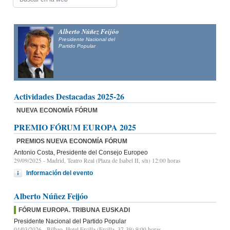
Alfonso Fernández
Mañueco
Presidente del Partido Popular de Castilla y León y candidato
a la Presidencia de la Junta de Castilla y León
Actividades Destacadas 2025-26
NUEVA ECONOMÍA FÓRUM
PREMIO FÓRUM EUROPA 2025
PREMIOS NUEVA ECONOMÍA FÓRUM
Antonio Costa, Presidente del Consejo Europeo
29/09/2025
- Madrid, Teatro Real (Plaza de Isabel II, s/n) 12:00 horas
Información del evento
Alberto Núñez Feijóo
FÓRUM EUROPA. TRIBUNA EUSKADI
Presidente Nacional del Partido Popular
04/03/2026
- Bilbao, Hotel Ercilla (Ercilla, 37-39) 9:00 horas