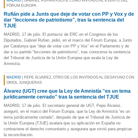
MADRID
| GABRIEL RUFIÁN ASISTE COMO INVITADO AL EVENTO DEL
FÓRUM EUROPA
Rufián pide a Junts que deje de votar con PP y Vox y de
dar “lecciones de patriotismo”, tras la sentencia del
TJUE
MADRID, 17 de julio. El portavoz de ERC en el Congreso de los
Diputados, Gabriel Rufian, pidió, en el marco del Fórum Europa, a Junts
per Catalunya que “deje de votar con PP y Vox” en el Parlamento y de
dar a su partido “lecciones de patriotismo”, tras conocerse la sentencia
del Tribunal de Justicia de la Unión Europea que avala la Ley de
Amnistía.
MADRID
| PEPE ÁLVAREZ, OTRO DE LOS INVITADOS AL DESAYUNO CON
ORIOL JUNQUERAS
Álvarez (UGT) cree que la Ley de Amnistía “es un tema
jurídicamente cerrado” tras la sentencia del TJUE
MADRID, 17 de julio. El secretario general de UGT, Pepe Álvarez,
aseguró, en el marco del Fórum Europa, que la Ley de Amnistía “es un
tema jurídicamente cerrado”, después de que el Tribunal de Justicia de
la Unión Europea (TJUE) avalara que su aplicación en España no
contraviene el derecho comunitario y asegurara que sirvió para propiciar
la reconciliación.