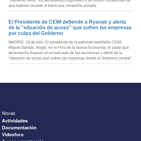
“mantener vivos” los aeropuertos regionales y se mostró convencido de
que habrían cerrado si fuera una compañía privada.
El Presidente de CEIM defiende a Ryanair y alerta
de la “situación de acoso” que sufren las empresas
por culpa del Gobierno
MADRID, 16 de julio. El presidente de la patronal madrileña CEIM,
Miguel Garrido, elogió, en el Foro de la Nueva Economía, el papel que
desempeña Ryanair en el mercado de las aerolíneas y alertó de la
“situación de acoso que sufren las empresas desde el Gobierno central”.
Novas
Actividades
Documentación
Videoforo