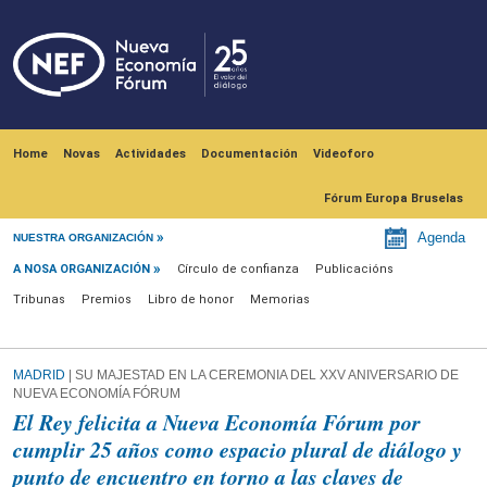
Skip to main content
Navegación principal
Home
Novas
Actividades
Documentación
Videoforo
Fórum Europa Bruselas
A nosa organización
Agenda
NUESTRA ORGANIZACIÓN
A NOSA ORGANIZACIÓN
Círculo de confianza
Publicacións
Tribunas
Premios
Libro de honor
Memorias
MADRID
| SU MAJESTAD EN LA CEREMONIA DEL XXV ANIVERSARIO DE
NUEVA ECONOMÍA FÓRUM
El Rey felicita a Nueva Economía Fórum por
cumplir 25 años como espacio plural de diálogo y
punto de encuentro en torno a las claves de