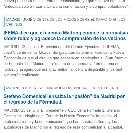
nueva propuesta del sistema de financiación, ya que sostuvo que está
“enfocada solo a tratar a Cataluña como nación y a comprar voluntades”.
MADRID
| JOSÉ VICENTE DE LOS MOZOS SOBRE EL IMPACTO EN LOS
VECINOS
IFEMA dice que el circuito Madring cumple la normativa
sobre ruido y agradece la comprensión de los vecinos
MADRID, 13 de julio. El presidente del Comité Ejecutivo de IFEMA,
José Vicente de los Mozos, dio garantías este en el Foro de la Nueva
Economía de que el circuito que acogerá en septiembre el Gran Premio
de Fórmula 1 de Madrid está “dentro de la normativa” en materia de
ruidos, y aseguró que así lo acreditan la licencia disponible y los test
que están realizando.
MADRID
| DOMENICALI INVITADO A DISTANCIA AL EVENTO DE NEF
Stefano Domenicali ensalza la “pasión” de Madrid por
el regreso de la Fórmula 1
MADRID, 13 de julio. El presidente y CEO de la Fórmula 1, Stefano
Domenicali, elogió en el Foro de la Nueva Economía “la pasión, el
profesionalismo y la determinación” que han mostrado Ifema y las
autoridades de Madrid por el regreso de esta competición a la capital.