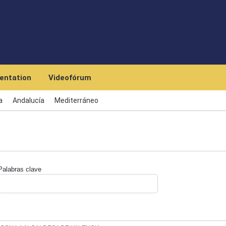
Skip to main content
entation
Videofórum
a
Andalucía
Mediterráneo
Palabras clave