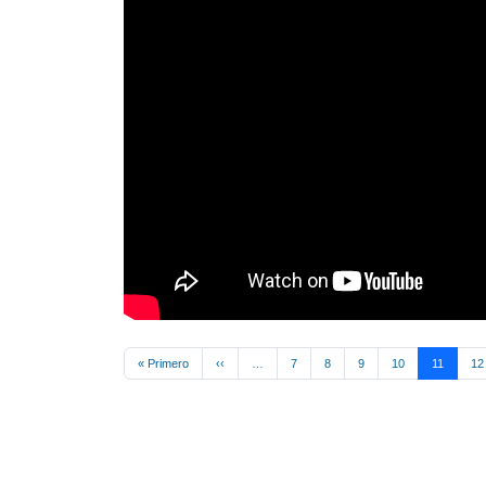
Pagination
First page
Previous page
« Primero
‹‹
…
7
8
9
10
11
12