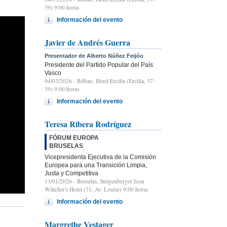
39) 9:00 horas
Información del evento
Javier de Andrés Guerra
Presentador de Alberto Núñez Feijóo
Presidente del Partido Popular del País
Vasco
04/03/2026
- Bilbao, Hotel Ercilla (Ercilla, 37-
39) 9:00 horas
Información del evento
Teresa Ribera Rodríguez
FÓRUM EUROPA
BRUSELAS
Vicepresidenta Ejecutiva de la Comisión
Europea para una Transición Limpia,
Justa y Competitiva
13/01/2026
- Bruselas, Steigenberger Icon
Wiltcher's Hotel (71, Av. Louise) 9:00 horas
Información del evento
Margrethe Vestager