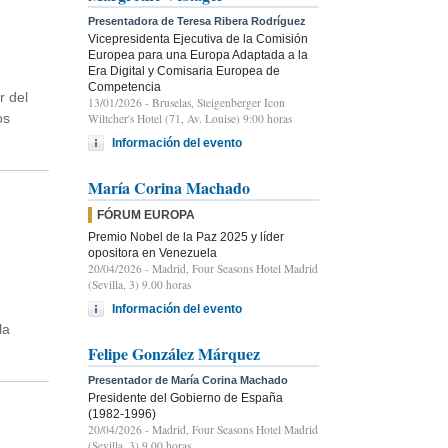
Presentadora de Teresa Ribera Rodríguez
Vicepresidenta Ejecutiva de la Comisión
Europea para una Europa Adaptada a la
Era Digital y Comisaria Europea de
Competencia
r del
13/01/2026
- Bruselas, Steigenberger Icon
os
Wiltcher's Hotel (71, Av. Louise) 9:00 horas
Información del evento
María Corina Machado
FÓRUM EUROPA
Premio Nobel de la Paz 2025 y líder
opositora en Venezuela
20/04/2026
- Madrid, Four Seasons Hotel Madrid
(Sevilla, 3) 9.00 horas
Información del evento
la
Felipe González Márquez
Presentador de María Corina Machado
Presidente del Gobierno de España
(1982-1996)
20/04/2026
- Madrid, Four Seasons Hotel Madrid
(Sevilla, 3) 9.00 horas