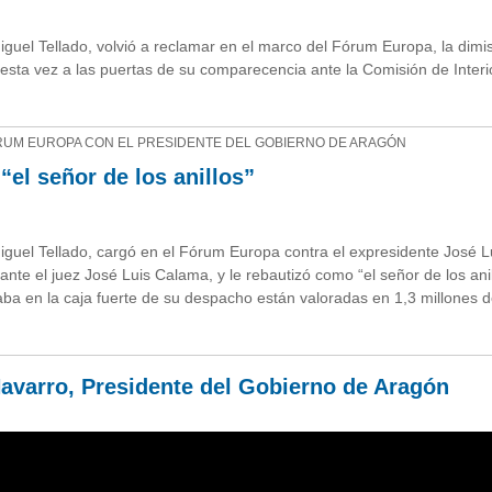
iguel Tellado, volvió a reclamar en el marco del Fórum Europa, la dimi
 esta vez a las puertas de su comparecencia ante la Comisión de Interi
ÓRUM EUROPA CON EL PRESIDENTE DEL GOBIERNO DE ARAGÓN
“el señor de los anillos”
Miguel Tellado, cargó en el Fórum Europa contra el expresidente José L
nte el juez José Luis Calama, y le rebautizó como “el señor de los anil
aba en la caja fuerte de su despacho están valoradas en 1,3 millones 
avarro, Presidente del Gobierno de Aragón