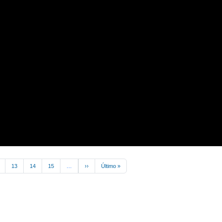
Next page
Last page
13
14
15
…
››
Último »