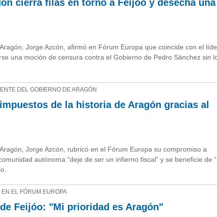
ón cierra filas en torno a Feijóo y desecha una
Aragón, Jorge Azcón, afirmó en Fórum Europa que coincide con el líde
rse una moción de censura contra el Gobierno de Pedro Sánchez sin l
DENTE DEL GOBIERNO DE ARAGÓN
mpuestos de la historia de Aragón gracias al
 Aragón, Jorge Azcón, rubricó en el Fórum Europa su compromiso a
omunidad autónoma “deje de ser un infierno fiscal” y se beneficie de “
io.
N EN EL FÓRUM EUROPA
de Feijóo: "Mi prioridad es Aragón"