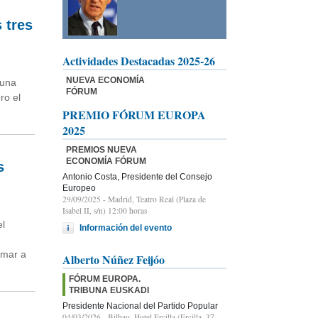
 tres
Actividades Destacadas 2025-26
NUEVA ECONOMÍA
buna
FÓRUM
ro el
PREMIO FÓRUM EUROPA
2025
PREMIOS NUEVA
ECONOMÍA FÓRUM
s
Antonio Costa, Presidente del Consejo
Europeo
29/09/2025
- Madrid, Teatro Real (Plaza de
Isabel II, s/n) 12:00 horas
el
Información del evento
rmar a
Alberto Núñez Feijóo
FÓRUM EUROPA.
TRIBUNA EUSKADI
Presidente Nacional del Partido Popular
04/03/2026
- Bilbao, Hotel Ercilla (Ercilla, 37-