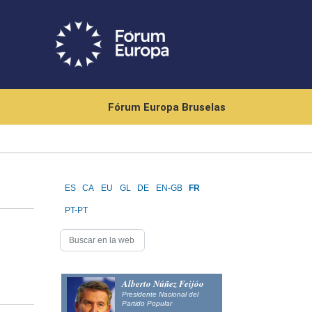
Fórum Europa Bruselas
ES
CA
EU
GL
DE
EN-GB
FR
PT-PT
Alberto Núñez Feijóo
Presidente Nacional del
Partido Popular