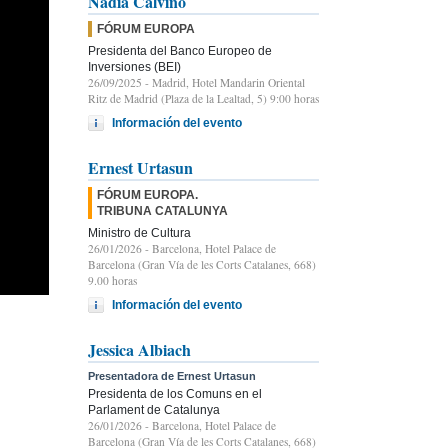
Nadia Calviño
FÓRUM EUROPA
Presidenta del Banco Europeo de
Inversiones (BEI)
26/09/2025
- Madrid, Hotel Mandarin Oriental
Ritz de Madrid (Plaza de la Lealtad, 5) 9:00 horas
Información del evento
Ernest Urtasun
FÓRUM EUROPA.
TRIBUNA CATALUNYA
Ministro de Cultura
26/01/2026
- Barcelona, Hotel Palace de
Barcelona (Gran Vía de les Corts Catalanes, 668)
9.00 horas
Información del evento
Jessica Albiach
Presentadora de Ernest Urtasun
Presidenta de los Comuns en el
Parlament de Catalunya
26/01/2026
- Barcelona, Hotel Palace de
Barcelona (Gran Vía de les Corts Catalanes, 668)