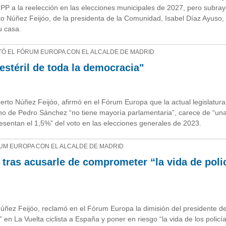
el PP a la reelección en las elecciones municipales de 2027, pero subra
rto Núñez Feijóo, de la presidenta de la Comunidad, Isabel Díaz Ayuso,
u casa.
TÓ EL FÓRUM EUROPA CON EL ALCALDE DE MADRID
 estéril de toda la democracia"
rto Núñez Feijóo, afirmó en el Fórum Europa que la actual legislatura 
rno de Pedro Sánchez “no tiene mayoría parlamentaria”, carece de “una
esentan el 1,5%” del voto en las elecciones generales de 2023.
RUM EUROPA CON EL ALCALDE DE MADRID
 tras acusarle de comprometer “la vida de poli
Núñez Feijóo, reclamó en el Fórum Europa la dimisión del presidente de
en La Vuelta ciclista a España y poner en riesgo “la vida de los policía