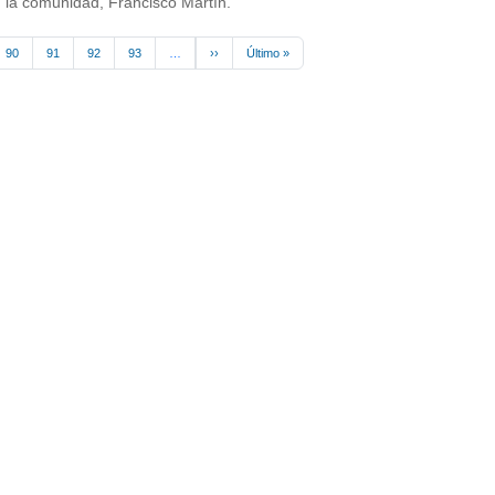
 la comunidad, Francisco Martín.
Next page
Last page
90
91
92
93
…
››
Último »