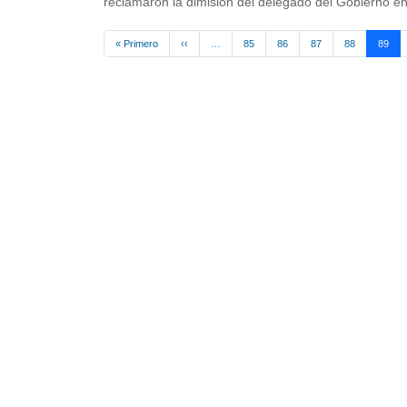
reclamaron la dimisión del delegado del Gobierno en
Pagination
First page
Previous page
« Primero
‹‹
…
85
86
87
88
89