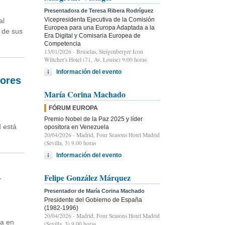
Presentadora de Teresa Ribera Rodríguez
Vicepresidenta Ejecutiva de la Comisión
al
Europea para una Europa Adaptada a la
” de sus
Era Digital y Comisaria Europea de
Competencia
13/01/2026
- Bruselas, Steigenberger Icon
Wiltcher's Hotel (71, Av. Louise) 9:00 horas
Información del evento
jores
María Corina Machado
FÓRUM EUROPA
Premio Nobel de la Paz 2025 y líder
d está
opositora en Venezuela
20/04/2026
- Madrid, Four Seasons Hotel Madrid
(Sevilla, 3) 9.00 horas
Información del evento
a
Felipe González Márquez
Presentador de María Corina Machado
Presidente del Gobierno de España
(1982-1996)
20/04/2026
- Madrid, Four Seasons Hotel Madrid
pa en
(Sevilla, 3) 9.00 horas