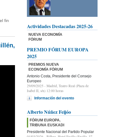
l fin
Actividades Destacadas 2025-26
NUEVA ECONOMÍA
FÓRUM
llén,
PREMIO FÓRUM EUROPA
2025
PREMIOS NUEVA
ECONOMÍA FÓRUM
Antonio Costa, Presidente del Consejo
Europeo
29/09/2025
- Madrid, Teatro Real (Plaza de
Isabel II, s/n) 12:00 horas
Información del evento
Alberto Núñez Feijóo
FÓRUM EUROPA.
TRIBUNA EUSKADI
Presidente Nacional del Partido Popular
04/03/2026
- Bilbao, Hotel Ercilla (Ercilla, 37-