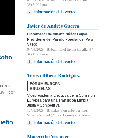
39) 9:00 horas
Información del evento
Javier de Andrés Guerra
Presentador de Alberto Núñez Feijóo
Presidente del Partido Popular del País
Vasco
04/03/2026
- Bilbao, Hotel Ercilla (Ercilla, 37-
39) 9:00 horas
Cobo
Información del evento
Teresa Ribera Rodríguez
FÓRUM EUROPA
con la
BRUSELAS
IV, "por
Vicepresidenta Ejecutiva de la Comisión
Europea para una Transición Limpia,
Justa y Competitiva
13/01/2026
- Bruselas, Steigenberger Icon
Wiltcher's Hotel (71, Av. Louise) 9:00 horas
dueño
Información del evento
Margrethe Vestager