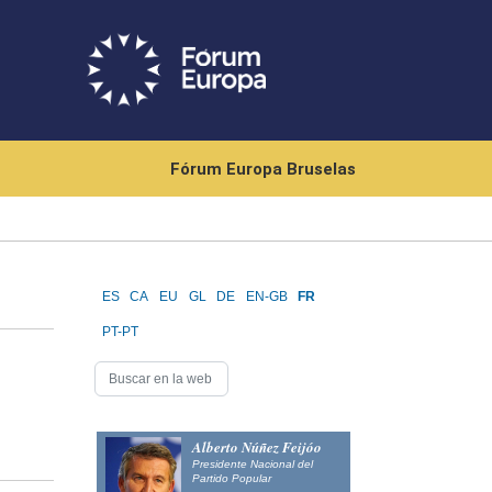
Fórum Europa Bruselas
ES
CA
EU
GL
DE
EN-GB
FR
PT-PT
Alberto Núñez Feijóo
Presidente Nacional del
Partido Popular