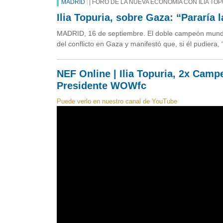
MADRID
| FORO DE LA NUEVA ECONOMÍA CON ILIA TO
Ilia Topuria, sobre Gaza: “Pararía 
MADRID, 16 de septiembre. El doble campeón mundial
del conflicto en Gaza y manifestó que, si él pudiera,
NEF Online | Ilia Topuria, 2x Ca
Presidente WOWfc
Puede verlo en nuestro canal de YouTube