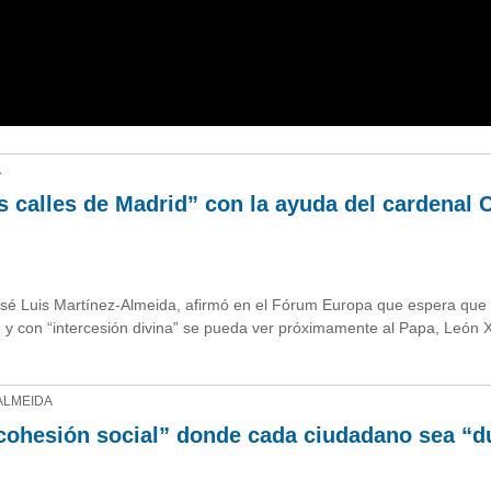
A
s calles de Madrid” con la ayuda del cardenal 
sé Luis Martínez-Almeida, afirmó en el Fórum Europa que espera que 
y con “intercesión divina” se pueda ver próximamente al Papa, León X
ALMEIDA
cohesión social” donde cada ciudadano sea “