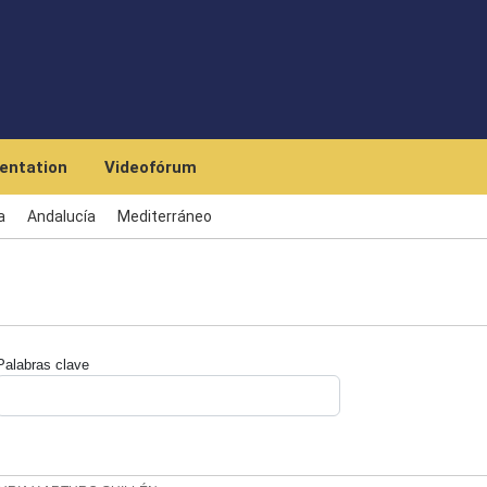
Skip to main content
entation
Videofórum
a
Andalucía
Mediterráneo
Palabras clave