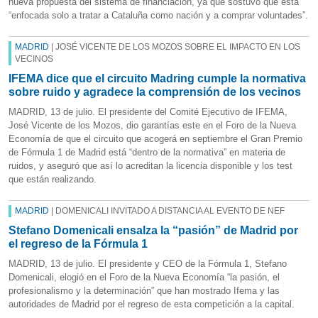
nueva propuesta del sistema de financiación, ya que sostuvo que está
“enfocada solo a tratar a Cataluña como nación y a comprar voluntades”.
MADRID
| JOSÉ VICENTE DE LOS MOZOS SOBRE EL IMPACTO EN LOS
VECINOS
IFEMA dice que el circuito Madring cumple la normativa
sobre ruido y agradece la comprensión de los vecinos
MADRID, 13 de julio. El presidente del Comité Ejecutivo de IFEMA,
José Vicente de los Mozos, dio garantías este en el Foro de la Nueva
Economía de que el circuito que acogerá en septiembre el Gran Premio
de Fórmula 1 de Madrid está “dentro de la normativa” en materia de
ruidos, y aseguró que así lo acreditan la licencia disponible y los test
que están realizando.
MADRID
| DOMENICALI INVITADO A DISTANCIA AL EVENTO DE NEF
Stefano Domenicali ensalza la “pasión” de Madrid por
el regreso de la Fórmula 1
MADRID, 13 de julio. El presidente y CEO de la Fórmula 1, Stefano
Domenicali, elogió en el Foro de la Nueva Economía “la pasión, el
profesionalismo y la determinación” que han mostrado Ifema y las
autoridades de Madrid por el regreso de esta competición a la capital.