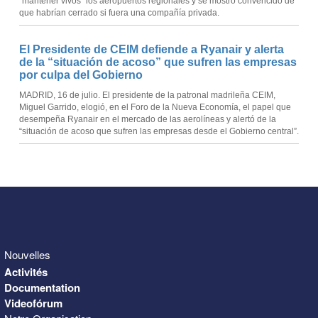
“mantener vivos” los aeropuertos regionales y se mostró convencido de
que habrían cerrado si fuera una compañía privada.
El Presidente de CEIM defiende a Ryanair y alerta
de la “situación de acoso” que sufren las empresas
por culpa del Gobierno
MADRID, 16 de julio. El presidente de la patronal madrileña CEIM,
Miguel Garrido, elogió, en el Foro de la Nueva Economía, el papel que
desempeña Ryanair en el mercado de las aerolíneas y alertó de la
“situación de acoso que sufren las empresas desde el Gobierno central”.
Nouvelles
Activités
Documentation
Videofórum