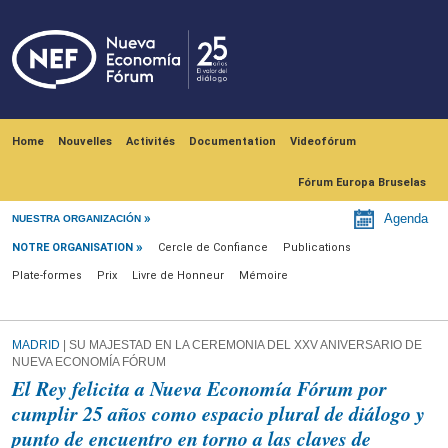
Skip to main content
Navegación principal
Home
Nouvelles
Activités
Documentation
Videofórum
Fórum Europa Bruselas
Notre Organisation
Agenda
NUESTRA ORGANIZACIÓN
NOTRE ORGANISATION
Cercle de Confiance
Publications
Plate-formes
Prix
Livre de Honneur
Mémoire
MADRID
| SU MAJESTAD EN LA CEREMONIA DEL XXV ANIVERSARIO DE
NUEVA ECONOMÍA FÓRUM
El Rey felicita a Nueva Economía Fórum por
cumplir 25 años como espacio plural de diálogo y
punto de encuentro en torno a las claves de