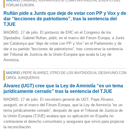
MADRID
| GABRIEL RUFIÁN ASISTE COMO INVITADO AL EVENTO DEL
FÓRUM EUROPA
Rufián pide a Junts que deje de votar con PP y Vox y de
dar “lecciones de patriotismo”, tras la sentencia del
TJUE
MADRID, 17 de julio. El portavoz de ERC en el Congreso de los
Diputados, Gabriel Rufian, pidió, en el marco del Fórum Europa, a Junts
per Catalunya que “deje de votar con PP y Vox” en el Parlamento y de
dar a su partido “lecciones de patriotismo”, tras conocerse la sentencia
del Tribunal de Justicia de la Unión Europea que avala la Ley de
Amnistía.
MADRID
| PEPE ÁLVAREZ, OTRO DE LOS INVITADOS AL DESAYUNO CON
ORIOL JUNQUERAS
Álvarez (UGT) cree que la Ley de Amnistía “es un tema
jurídicamente cerrado” tras la sentencia del TJUE
MADRID, 17 de julio. El secretario general de UGT, Pepe Álvarez,
aseguró, en el marco del Fórum Europa, que la Ley de Amnistía “es un
tema jurídicamente cerrado”, después de que el Tribunal de Justicia de
la Unión Europea (TJUE) avalara que su aplicación en España no
contraviene el derecho comunitario y asegurara que sirvió para propiciar
la reconciliación.