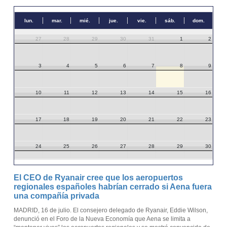
lun.
mar.
mié.
jue.
vie.
sáb.
dom.
27
28
29
30
31
1
2
3
4
5
6
7
8
9
10
11
12
13
14
15
16
17
18
19
20
21
22
23
24
25
26
27
28
29
30
31
1
2
3
4
5
6
El CEO de Ryanair cree que los aeropuertos
regionales españoles habrían cerrado si Aena fuera
una compañía privada
MADRID, 16 de julio. El consejero delegado de Ryanair, Eddie Wilson,
denunció en el Foro de la Nueva Economía que Aena se limita a