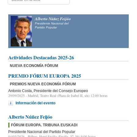
Alfonso Fernández
Mañueco
Presidente del Partido Popular de Castilla y León y candidato
a la Presidencia de la Junta de Castilla y León
Actividades Destacadas 2025-26
NUEVA ECONOMÍA FÓRUM
PREMIO FÓRUM EUROPA 2025
PREMIOS NUEVA ECONOMÍA FÓRUM
Antonio Costa, Presidente del Consejo Europeo
29/09/2025
- Madrid, Teatro Real (Plaza de Isabel II, s/n) 12:00 horas
Información del evento
Alberto Núñez Feijóo
FÓRUM EUROPA. TRIBUNA EUSKADI
Presidente Nacional del Partido Popular
04/03/2026
- Bilbao, Hotel Ercilla (Ercilla, 37-39) 9:00 horas