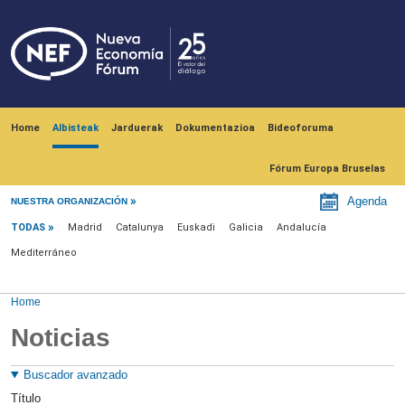
Skip to main content
Navegación principal
Home
Albisteak
Jarduerak
Dokumentazioa
Bideoforuma
Fórum Europa Bruselas
Menú noticias
Agenda
NUESTRA ORGANIZACIÓN
TODAS
Madrid
Catalunya
Euskadi
Galicia
Andalucía
Mediterráneo
Home
Noticias
Buscador avanzado
Título