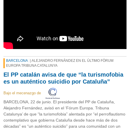
BARCELONA
| ALEJANDRO FERNÁNDEZ EN EL ÚLTIMO FÒRUM
EUROPA TRIBUNA CATALUNYA
El PP catalán avisa de que “la turismofobia
es un auténtico suicidio por Cataluña”
Bajo el mecenazgo de
BARCELONA, 22 de junio. El presidente del PP de Cataluña,
Alejandro Fernández, avisó en el ‘Fórum Europa. Tribuna
Catalunya’ de que “la turismofobia” alentada por “el perroflautismo
contemplativo que gobierna Cataluña desde hace más de dos
décadas” es “un auténtico suicidio” para una comunidad con un