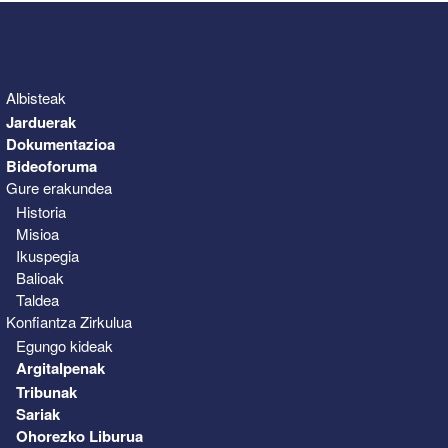
Albisteak
Jarduerak
Dokumentazioa
Bideoforuma
Gure erakundea
Historia
Misioa
Ikuspegia
Balioak
Taldea
Konfiantza Zirkulua
Egungo kideak
Argitalpenak
Tribunak
Sariak
Ohorezko Liburua