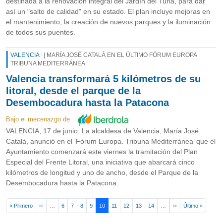
destinada a la renovación integral del Jardín del Turia, para dar
así un "salto de calidad" en su estado. El plan incluye mejoras en
el mantenimiento, la creación de nuevos parques y la iluminación
de todos sus puentes.
VALENCIA
| MARÍA JOSÉ CATALÁ EN EL ÚLTIMO FÓRUM EUROPA
TRIBUNA MEDITERRÁNEA
Valencia transformará 5 kilómetros de su
litoral, desde el parque de la
Desembocadura hasta la Patacona
Bajo el mecenazgo de
VALENCIA, 17 de junio. La alcaldesa de Valencia, María José
Catalá, anunció en el ‘Fórum Europa. Tribuna Mediterránea’ que el
Ayuntamiento comenzará este viernes la tramitación del Plan
Especial del Frente Litoral, una iniciativa que abarcará cinco
kilómetros de longitud y uno de ancho, desde el Parque de la
Desembocadura hasta la Patacona.
Pagination
First page
Previous page
Next page
Last pa
« Primero
‹‹
…
6
7
8
9
10
11
12
13
14
…
››
Último »