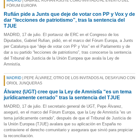
MADRID
| GABRIEL RUFIÁN ASISTE COMO INVITADO AL EVENTO DEL
FÓRUM EUROPA
Rufián pide a Junts que deje de votar con PP y Vox y de
dar “lecciones de patriotismo”, tras la sentencia del
TJUE
MADRID, 17 de julio. El portavoz de ERC en el Congreso de los
Diputados, Gabriel Rufian, pidió, en el marco del Fórum Europa, a Junts
per Catalunya que “deje de votar con PP y Vox” en el Parlamento y de
dar a su partido “lecciones de patriotismo”, tras conocerse la sentencia
del Tribunal de Justicia de la Unión Europea que avala la Ley de
Amnistía.
MADRID
| PEPE ÁLVAREZ, OTRO DE LOS INVITADOS AL DESAYUNO CON
ORIOL JUNQUERAS
Álvarez (UGT) cree que la Ley de Amnistía “es un tema
jurídicamente cerrado” tras la sentencia del TJUE
MADRID, 17 de julio. El secretario general de UGT, Pepe Álvarez,
aseguró, en el marco del Fórum Europa, que la Ley de Amnistía “es un
tema jurídicamente cerrado”, después de que el Tribunal de Justicia de
la Unión Europea (TJUE) avalara que su aplicación en España no
contraviene el derecho comunitario y asegurara que sirvió para propiciar
la reconciliación.