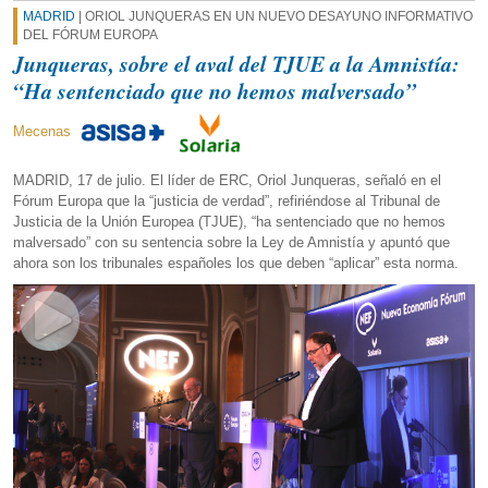
MADRID
| ORIOL JUNQUERAS EN UN NUEVO DESAYUNO INFORMATIVO
DEL FÓRUM EUROPA
Junqueras, sobre el aval del TJUE a la Amnistía:
“Ha sentenciado que no hemos malversado”
Mecenas
MADRID, 17 de julio. El líder de ERC, Oriol Junqueras, señaló en el
Fórum Europa que la “justicia de verdad”, refiriéndose al Tribunal de
Justicia de la Unión Europea (TJUE), “ha sentenciado que no hemos
malversado” con su sentencia sobre la Ley de Amnistía y apuntó que
ahora son los tribunales españoles los que deben “aplicar” esta norma.