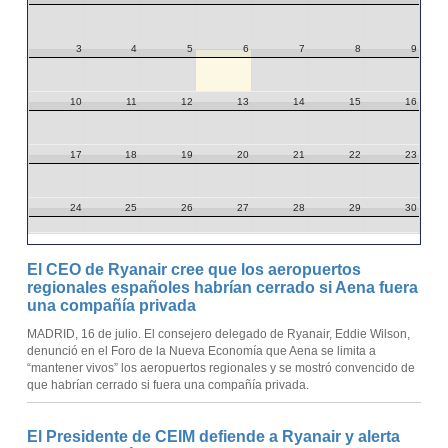
3
4
5
6
7
8
9
10
11
12
13
14
15
16
17
18
19
20
21
22
23
24
25
26
27
28
29
30
31
1
2
3
4
5
6
El CEO de Ryanair cree que los aeropuertos
regionales españoles habrían cerrado si Aena fuera
una compañía privada
MADRID, 16 de julio. El consejero delegado de Ryanair, Eddie Wilson,
denunció en el Foro de la Nueva Economía que Aena se limita a
“mantener vivos” los aeropuertos regionales y se mostró convencido de
que habrían cerrado si fuera una compañía privada.
El Presidente de CEIM defiende a Ryanair y alerta