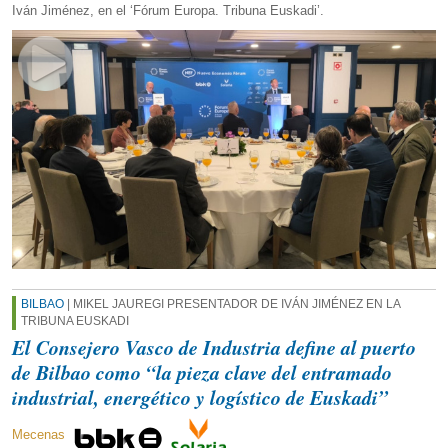
Iván Jiménez, en el ‘Fórum Europa. Tribuna Euskadi’.
BILBAO
| MIKEL JAUREGI PRESENTADOR DE IVÁN JIMÉNEZ EN LA
TRIBUNA EUSKADI
El Consejero Vasco de Industria define al puerto
de Bilbao como “la pieza clave del entramado
industrial, energético y logístico de Euskadi”
Mecenas