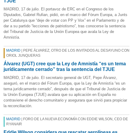
TJUE
MADRID, 17 de julio. El portavoz de ERC en el Congreso de los
Diputados, Gabriel Rufian, pidió, en el marco del Fórum Europa, a Junts
per Catalunya que “deje de votar con PP y Vox” en el Parlamento y de
dar a su partido “lecciones de patriotismo”, tras conocerse la sentencia
del Tribunal de Justicia de la Unión Europea que avala la Ley de
Amnistía.
MADRID
| PEPE ÁLVAREZ, OTRO DE LOS INVITADOS AL DESAYUNO CON
ORIOL JUNQUERAS
Álvarez (UGT) cree que la Ley de Amnistía “es un tema
jurídicamente cerrado” tras la sentencia del TJUE
MADRID, 17 de julio. El secretario general de UGT, Pepe Álvarez,
aseguró, en el marco del Fórum Europa, que la Ley de Amnistía “es un
tema jurídicamente cerrado”, después de que el Tribunal de Justicia de
la Unión Europea (TJUE) avalara que su aplicación en España no
contraviene el derecho comunitario y asegurara que sirvió para propiciar
la reconciliación.
MADRID
| FORO DE LA NUEVA ECONOMÍA CON EDDIE WILSON, CEO DE
RYANAIR
Eddie Wilson considera que rescatar aerolíneas es