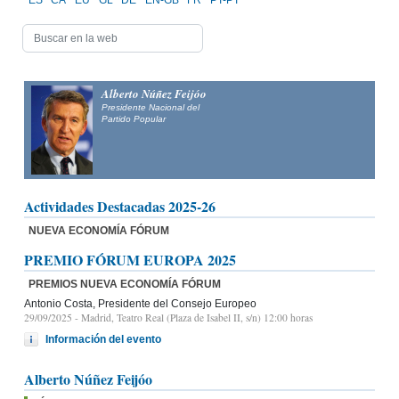
ES
CA
EU
GL
DE
EN-GB
FR
PT-PT
Alberto Núñez Feijóo
Presidente Nacional del
Partido Popular
Actividades Destacadas 2025-26
NUEVA ECONOMÍA FÓRUM
PREMIO FÓRUM EUROPA 2025
PREMIOS NUEVA ECONOMÍA FÓRUM
Antonio Costa, Presidente del Consejo Europeo
29/09/2025
- Madrid, Teatro Real (Plaza de Isabel II, s/n) 12:00 horas
Información del evento
Alberto Núñez Feijóo