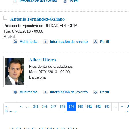
Información del evento
Perfil
Antonio Fernández-Galiano
Presidente Ejecutivo de UNIDAD EDITORIAL
Tue, 07/02/2013 - 09:00
Madrid
Multimedia
Información del evento
Perfil
Albert Rivera
Presidente de Ciudadanos
Mon, 07/01/2013 - 09:00
Barcelona
Multimedia
Información del evento
Perfil
Pagination
Previous page
Nex
«
‹‹
…
345
346
347
348
349
350
351
352
353
…
››
Ú
First page
Primero
»