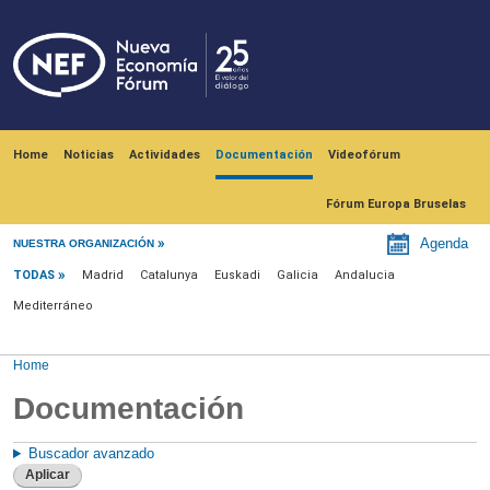
Skip to main content
Navegación principal
Home
Noticias
Actividades
Documentación
Videofórum
Fórum Europa Bruselas
Menu documentación
Agenda
NUESTRA ORGANIZACIÓN
TODAS
Madrid
Catalunya
Euskadi
Galicia
Andalucia
Mediterráneo
Home
Documentación
Buscador avanzado
Aplicar