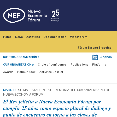
Skip to main content
Navegación principal
Home
News
Activities
Documentation
Videofórum
Fórum Europa Bruselas
Our Organization
Agenda
NUESTRA ORGANIZACIÓN
OUR ORGANIZATION
Circle of confidence
Publications
Platforms
Awards
Honour Book
Activities Dossier
MADRID
| SU MAJESTAD EN LA CEREMONIA DEL XXV ANIVERSARIO DE
NUEVA ECONOMÍA FÓRUM
El Rey felicita a Nueva Economía Fórum por
cumplir 25 años como espacio plural de diálogo y
punto de encuentro en torno a las claves de