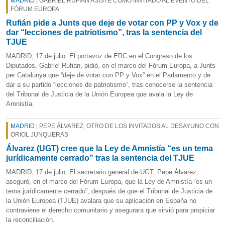
MADRID
| GABRIEL RUFIÁN ASISTE COMO INVITADO AL EVENTO DEL
FÓRUM EUROPA
Rufián pide a Junts que deje de votar con PP y Vox y de
dar “lecciones de patriotismo”, tras la sentencia del
TJUE
MADRID, 17 de julio. El portavoz de ERC en el Congreso de los
Diputados, Gabriel Rufian, pidió, en el marco del Fórum Europa, a Junts
per Catalunya que “deje de votar con PP y Vox” en el Parlamento y de
dar a su partido “lecciones de patriotismo”, tras conocerse la sentencia
del Tribunal de Justicia de la Unión Europea que avala la Ley de
Amnistía.
MADRID
| PEPE ÁLVAREZ, OTRO DE LOS INVITADOS AL DESAYUNO CON
ORIOL JUNQUERAS
Álvarez (UGT) cree que la Ley de Amnistía “es un tema
jurídicamente cerrado” tras la sentencia del TJUE
MADRID, 17 de julio. El secretario general de UGT, Pepe Álvarez,
aseguró, en el marco del Fórum Europa, que la Ley de Amnistía “es un
tema jurídicamente cerrado”, después de que el Tribunal de Justicia de
la Unión Europea (TJUE) avalara que su aplicación en España no
contraviene el derecho comunitario y asegurara que sirvió para propiciar
la reconciliación.