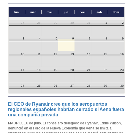
lun.
mar.
mié.
jue.
vie.
sáb.
dom.
27
28
29
30
31
1
2
3
4
5
6
7
8
9
10
11
12
13
14
15
16
17
18
19
20
21
22
23
24
25
26
27
28
29
30
31
1
2
3
4
5
6
El CEO de Ryanair cree que los aeropuertos
regionales españoles habrían cerrado si Aena fuera
una compañía privada
MADRID, 16 de julio. El consejero delegado de Ryanair, Eddie Wilson,
denunció en el Foro de la Nueva Economía que Aena se limita a