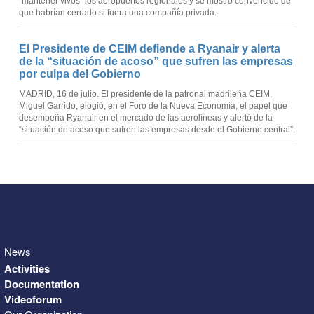
“mantener vivos” los aeropuertos regionales y se mostró convencido de
que habrían cerrado si fuera una compañía privada.
El Presidente de CEIM defiende a Ryanair y alerta
de la “situación de acoso” que sufren las empresas
por culpa del Gobierno
MADRID, 16 de julio. El presidente de la patronal madrileña CEIM,
Miguel Garrido, elogió, en el Foro de la Nueva Economía, el papel que
desempeña Ryanair en el mercado de las aerolíneas y alertó de la
“situación de acoso que sufren las empresas desde el Gobierno central”.
News
Activities
Documentation
Videoforum