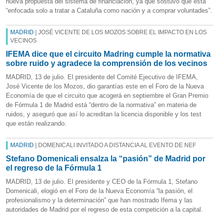
nueva propuesta del sistema de financiación, ya que sostuvo que está
“enfocada solo a tratar a Cataluña como nación y a comprar voluntades”.
MADRID
| JOSÉ VICENTE DE LOS MOZOS SOBRE EL IMPACTO EN LOS
VECINOS
IFEMA dice que el circuito Madring cumple la normativa
sobre ruido y agradece la comprensión de los vecinos
MADRID, 13 de julio. El presidente del Comité Ejecutivo de IFEMA,
José Vicente de los Mozos, dio garantías este en el Foro de la Nueva
Economía de que el circuito que acogerá en septiembre el Gran Premio
de Fórmula 1 de Madrid está “dentro de la normativa” en materia de
ruidos, y aseguró que así lo acreditan la licencia disponible y los test
que están realizando.
MADRID
| DOMENICALI INVITADO A DISTANCIA AL EVENTO DE NEF
Stefano Domenicali ensalza la “pasión” de Madrid por
el regreso de la Fórmula 1
MADRID, 13 de julio. El presidente y CEO de la Fórmula 1, Stefano
Domenicali, elogió en el Foro de la Nueva Economía “la pasión, el
profesionalismo y la determinación” que han mostrado Ifema y las
autoridades de Madrid por el regreso de esta competición a la capital.