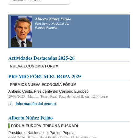
Alfonso Fernández
Mañueco
Presidente del Partido Popular de Castilla y León y candidato
a la Presidencia de la Junta de Castilla y León
Actividades Destacadas 2025-26
NUEVA ECONOMÍA FÓRUM
PREMIO FÓRUM EUROPA 2025
PREMIOS NUEVA ECONOMÍA FÓRUM
Antonio Costa, Presidente del Consejo Europeo
29/09/2025
- Madrid, Teatro Real (Plaza de Isabel II, s/n) 12:00 horas
Información del evento
Alberto Núñez Feijóo
FÓRUM EUROPA. TRIBUNA EUSKADI
Presidente Nacional del Partido Popular
04/03/2026
- Bilbao, Hotel Ercilla (Ercilla, 37-39) 9:00 horas