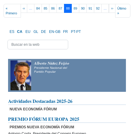
Pagination
Previous page
Next page
«
‹‹
…
84
85
86
87
88
89
90
91
92
…
››
Último
First page
Last page
Primero
»
ES
CA
EU
GL
DE
EN-GB
FR
PT-PT
Alberto Núñez Feijóo
Presidente Nacional del
Partido Popular
Actividades Destacadas 2025-26
NUEVA ECONOMÍA FÓRUM
PREMIO FÓRUM EUROPA 2025
PREMIOS NUEVA ECONOMÍA FÓRUM
Antonio Costa, Presidente del Consejo Europeo