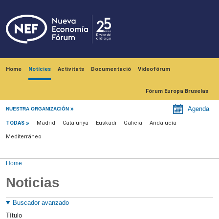
Skip to main content
Navegación principal
Home
Notícies
Activitats
Documentació
Videofórum
Fórum Europa Bruselas
Menú noticias
Agenda
NUESTRA ORGANIZACIÓN
TODAS
Madrid
Catalunya
Euskadi
Galicia
Andalucía
Mediterráneo
Home
Noticias
Buscador avanzado
Título