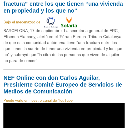
fractura” entre los que tienen “una vivienda
en propiedad y los que no”
Bajo el mecenazgo de
BARCELONA, 17 de septiembre. La secretaria general de ERC,
Elisenda Alamany, alertó en el ‘Fórum Europa. Tribuna Catalunya’
de que esta comunidad autónoma tiene “una fractura entre los
que tienen la suerte de tener una vivienda en propiedad y los que
no” y subrayó que “la cifra de las personas que viven de alquiler
no para de crecer”.
NEF Online con don Carlos Aguilar,
Presidente Comité Europeo de Servicios de
Medios de Comunicación
Puede verlo en nuestro canal de YouTube