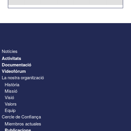
31
1
2
3
4
5
6
Notícies
Activitats
Documentació
Videofórum
La nostra organització
Història
Missió
Visió
Valors
Equip
Cercle de Confiança
Miembros actuales
Publicacions