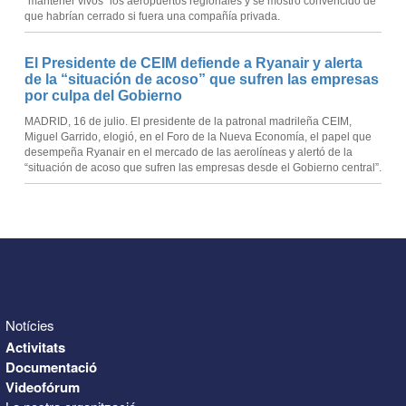
“mantener vivos” los aeropuertos regionales y se mostró convencido de
que habrían cerrado si fuera una compañía privada.
El Presidente de CEIM defiende a Ryanair y alerta
de la “situación de acoso” que sufren las empresas
por culpa del Gobierno
MADRID, 16 de julio. El presidente de la patronal madrileña CEIM,
Miguel Garrido, elogió, en el Foro de la Nueva Economía, el papel que
desempeña Ryanair en el mercado de las aerolíneas y alertó de la
“situación de acoso que sufren las empresas desde el Gobierno central”.
Notícies
Activitats
Documentació
Videofórum