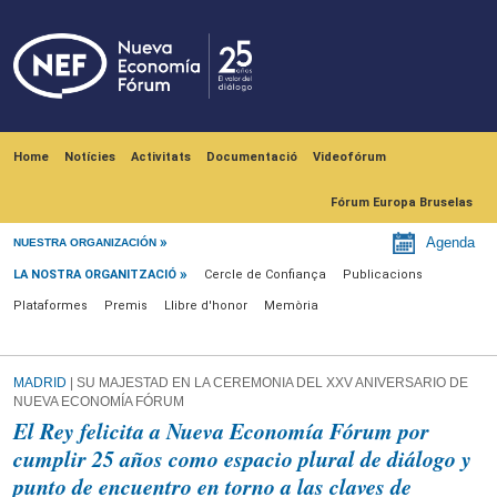
Skip to main content
Navegación principal
Home
Notícies
Activitats
Documentació
Videofórum
Fórum Europa Bruselas
La nostra organització
Agenda
NUESTRA ORGANIZACIÓN
LA NOSTRA ORGANITZACIÓ
Cercle de Confiança
Publicacions
Plataformes
Premis
Llibre d'honor
Memòria
MADRID
| SU MAJESTAD EN LA CEREMONIA DEL XXV ANIVERSARIO DE
NUEVA ECONOMÍA FÓRUM
El Rey felicita a Nueva Economía Fórum por
cumplir 25 años como espacio plural de diálogo y
punto de encuentro en torno a las claves de