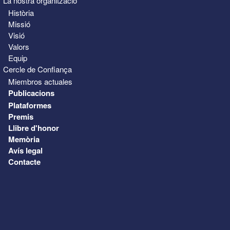
La nostra organització
Història
Missió
Visió
Valors
Equip
Cercle de Confiança
Miembros actuales
Publicacions
Plataformes
Premis
Llibre d'honor
Memòria
Avís legal
Contacte