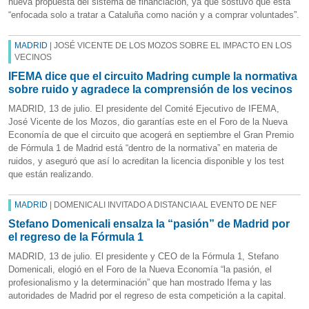
nueva propuesta del sistema de financiación, ya que sostuvo que está
“enfocada solo a tratar a Cataluña como nación y a comprar voluntades”.
MADRID
| JOSÉ VICENTE DE LOS MOZOS SOBRE EL IMPACTO EN LOS
VECINOS
IFEMA dice que el circuito Madring cumple la normativa
sobre ruido y agradece la comprensión de los vecinos
MADRID, 13 de julio. El presidente del Comité Ejecutivo de IFEMA,
José Vicente de los Mozos, dio garantías este en el Foro de la Nueva
Economía de que el circuito que acogerá en septiembre el Gran Premio
de Fórmula 1 de Madrid está “dentro de la normativa” en materia de
ruidos, y aseguró que así lo acreditan la licencia disponible y los test
que están realizando.
MADRID
| DOMENICALI INVITADO A DISTANCIA AL EVENTO DE NEF
Stefano Domenicali ensalza la “pasión” de Madrid por
el regreso de la Fórmula 1
MADRID, 13 de julio. El presidente y CEO de la Fórmula 1, Stefano
Domenicali, elogió en el Foro de la Nueva Economía “la pasión, el
profesionalismo y la determinación” que han mostrado Ifema y las
autoridades de Madrid por el regreso de esta competición a la capital.