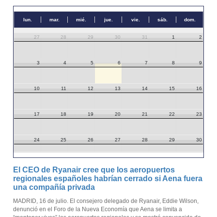
lun.
mar.
mié.
jue.
vie.
sáb.
dom.
27
28
29
30
31
1
2
3
4
5
6
7
8
9
10
11
12
13
14
15
16
17
18
19
20
21
22
23
24
25
26
27
28
29
30
31
1
2
3
4
5
6
El CEO de Ryanair cree que los aeropuertos
regionales españoles habrían cerrado si Aena fuera
una compañía privada
MADRID, 16 de julio. El consejero delegado de Ryanair, Eddie Wilson,
denunció en el Foro de la Nueva Economía que Aena se limita a