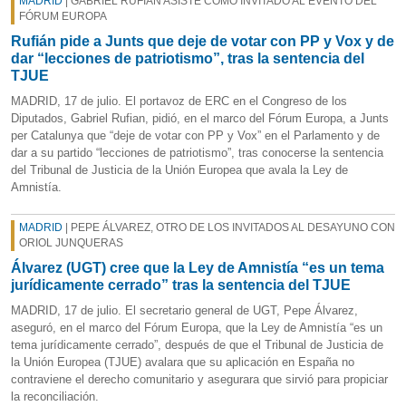
MADRID
| GABRIEL RUFIÁN ASISTE COMO INVITADO AL EVENTO DEL
FÓRUM EUROPA
Rufián pide a Junts que deje de votar con PP y Vox y de
dar “lecciones de patriotismo”, tras la sentencia del
TJUE
MADRID, 17 de julio. El portavoz de ERC en el Congreso de los
Diputados, Gabriel Rufian, pidió, en el marco del Fórum Europa, a Junts
per Catalunya que “deje de votar con PP y Vox” en el Parlamento y de
dar a su partido “lecciones de patriotismo”, tras conocerse la sentencia
del Tribunal de Justicia de la Unión Europea que avala la Ley de
Amnistía.
MADRID
| PEPE ÁLVAREZ, OTRO DE LOS INVITADOS AL DESAYUNO CON
ORIOL JUNQUERAS
Álvarez (UGT) cree que la Ley de Amnistía “es un tema
jurídicamente cerrado” tras la sentencia del TJUE
MADRID, 17 de julio. El secretario general de UGT, Pepe Álvarez,
aseguró, en el marco del Fórum Europa, que la Ley de Amnistía “es un
tema jurídicamente cerrado”, después de que el Tribunal de Justicia de
la Unión Europea (TJUE) avalara que su aplicación en España no
contraviene el derecho comunitario y asegurara que sirvió para propiciar
la reconciliación.