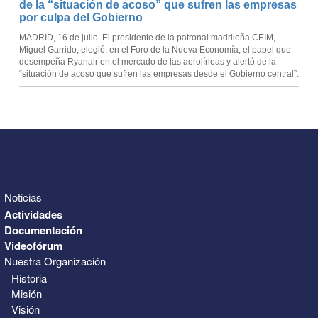
de la “situación de acoso” que sufren las empresas
por culpa del Gobierno
MADRID, 16 de julio. El presidente de la patronal madrileña CEIM,
Miguel Garrido, elogió, en el Foro de la Nueva Economía, el papel que
desempeña Ryanair en el mercado de las aerolíneas y alertó de la
“situación de acoso que sufren las empresas desde el Gobierno central”.
Noticias
Actividades
Documentación
Videofórum
Nuestra Organización
Historia
Misión
Visión