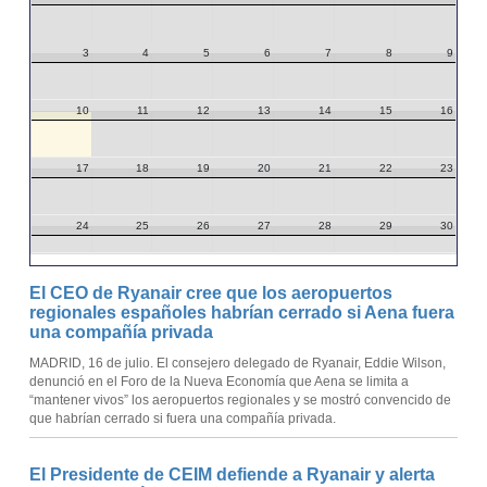
3
4
5
6
7
8
9
10
11
12
13
14
15
16
17
18
19
20
21
22
23
24
25
26
27
28
29
30
31
1
2
3
4
5
6
El CEO de Ryanair cree que los aeropuertos
regionales españoles habrían cerrado si Aena fuera
una compañía privada
MADRID, 16 de julio. El consejero delegado de Ryanair, Eddie Wilson,
denunció en el Foro de la Nueva Economía que Aena se limita a
“mantener vivos” los aeropuertos regionales y se mostró convencido de
que habrían cerrado si fuera una compañía privada.
El Presidente de CEIM defiende a Ryanair y alerta