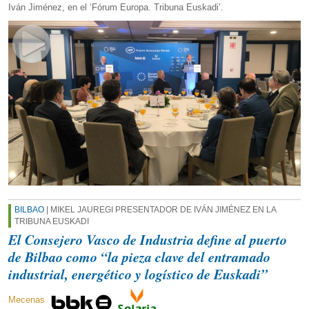
Iván Jiménez, en el ‘Fórum Europa. Tribuna Euskadi’.
BILBAO
| MIKEL JAUREGI PRESENTADOR DE IVÁN JIMÉNEZ EN LA
TRIBUNA EUSKADI
El Consejero Vasco de Industria define al puerto
de Bilbao como “la pieza clave del entramado
industrial, energético y logístico de Euskadi”
Mecenas