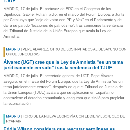
TJUE
MADRID, 17 de julio. El portavoz de ERC en el Congreso de los
Diputados, Gabriel Rufian, pidió, en el marco del Fórum Europa, a Junts
per Catalunya que “deje de votar con PP y Vox” en el Parlamento y de
dar a su partido “lecciones de patriotismo”, tras conocerse la sentencia
del Tribunal de Justicia de la Unión Europea que avala la Ley de
Amnistía.
MADRID
| PEPE ÁLVAREZ, OTRO DE LOS INVITADOS AL DESAYUNO CON
ORIOL JUNQUERAS
Álvarez (UGT) cree que la Ley de Amnistía “es un tema
jurídicamente cerrado” tras la sentencia del TJUE
MADRID, 17 de julio. El secretario general de UGT, Pepe Álvarez,
aseguró, en el marco del Fórum Europa, que la Ley de Amnistía “es un
tema jurídicamente cerrado”, después de que el Tribunal de Justicia de
la Unión Europea (TJUE) avalara que su aplicación en España no
contraviene el derecho comunitario y asegurara que sirvió para propiciar
la reconciliación.
MADRID
| FORO DE LA NUEVA ECONOMÍA CON EDDIE WILSON, CEO DE
RYANAIR
Eddie Wilson considera que rescatar aerolíneas es